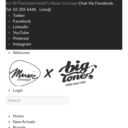
สมาชิกใหม่ของครอบครัว Music Concept
Chat Via Facebook
,
Tel: 02 255 6448
,
Line@
Twitter
Facebook
LinkedIn
YouTube
Pinterest
Instagram
Welcome
Login
Home
New Arrivals
Brands