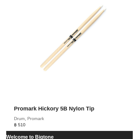
Promark Hickory 5B Nylon Tip
Drum
,
Promark
฿
510
Welcome to Bigtone