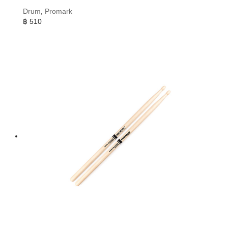
Drum
,
Promark
฿
510