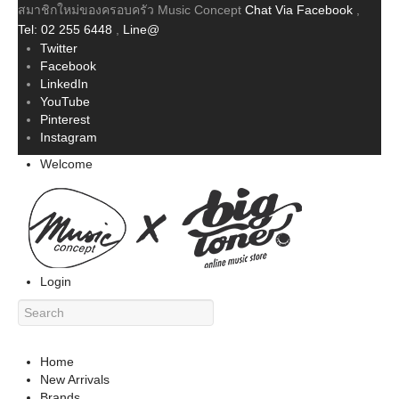
สมาชิกใหม่ของครอบครัว Music Concept
Chat Via Facebook
,
Tel: 02 255 6448
,
Line@
Twitter
Facebook
LinkedIn
YouTube
Pinterest
Instagram
Welcome
Login
Home
New Arrivals
Brands