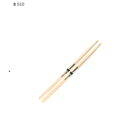
฿
510