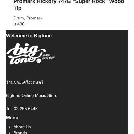
Promark Hickory 747B “Super Rock” Wood
Tip
Drum
,
Promark
฿
490
Welcome to Bigtone
ร้านขายเครื่องดนตรี
Bigtone Online Music Store.
Tel: 02 255 6448
Menu
About Us
Brands