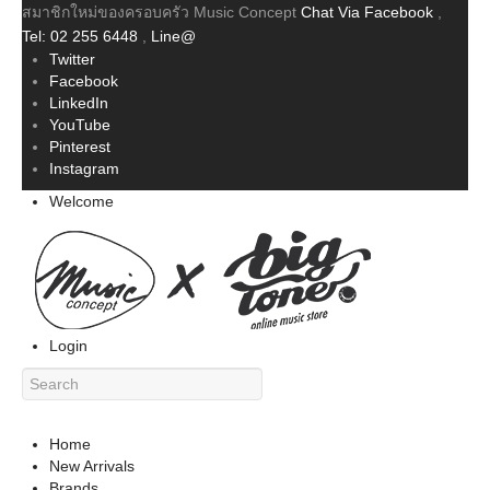
สมาชิกใหม่ของครอบครัว Music Concept
Chat Via Facebook
,
Tel: 02 255 6448
,
Line@
Twitter
Facebook
LinkedIn
YouTube
Pinterest
Instagram
Welcome
Login
Home
New Arrivals
Brands