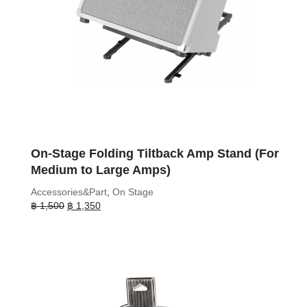
On-Stage Folding Tiltback Amp Stand (For
Medium to Large Amps)
Accessories&Part
,
On Stage
Original
Current
฿
1,500
฿
1,350
price
price
was:
is:
฿ 1,500.
฿ 1,350.