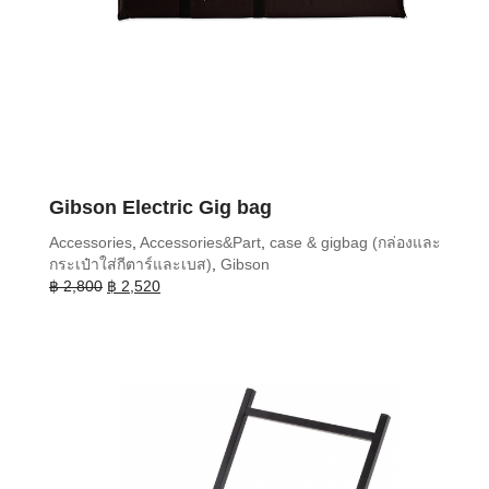
Gibson Electric Gig bag
Accessories
,
Accessories&Part
,
case & gigbag (กล่องและ
กระเป๋าใส่กีตาร์และเบส)
,
Gibson
Original
Current
฿
2,800
฿
2,520
price
price
was:
is:
฿ 2,800.
฿ 2,520.