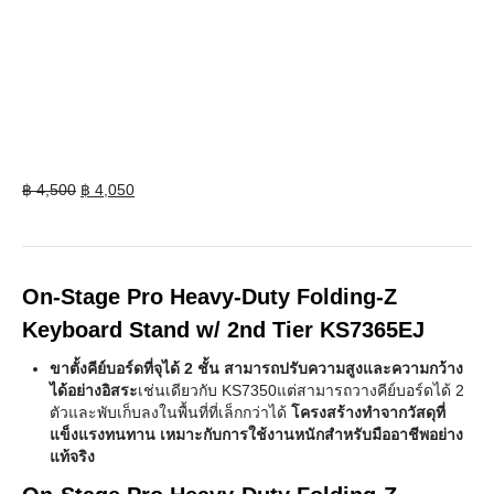
Original
Current
฿
4,500
฿
4,050
price
price
was:
is:
฿ 4,500.
฿ 4,050.
On-Stage Pro Heavy-Duty Folding-Z
Keyboard Stand w/ 2nd Tier KS7365EJ
ขาตั้งคีย์บอร์ดที่จุได้ 2 ชั้น สามารถปรับความสูงและความกว้าง
ได้อย่างอิสระ
เช่นเดียวกับ KS7350แต่สามารถวางคีย์บอร์ดได้ 2
ตัวและพับเก็บลงในพื้นที่ที่เล็กกว่าได้
โครงสร้างทำจากวัสดุที่
แข็งแรงทนทาน เหมาะกับการใช้งานหนักสำหรับมืออาชีพอย่าง
แท้จริง