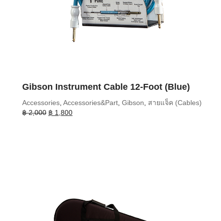
Gibson Instrument Cable 12-Foot (Blue)
Accessories
,
Accessories&Part
,
Gibson
,
สายแจ็ค (Cables)
Original
Current
฿
2,000
฿
1,800
price
price
was:
is:
฿ 2,000.
฿ 1,800.