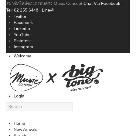
สมาชิกใหม่ของครอบครัว Music Concept
Chat Via Facebook
,
Tel: 02 255 6448
,
Line@
Twitter
Facebook
LinkedIn
YouTube
Pinterest
Instagram
Welcome
Login
Home
New Arrivals
Brands