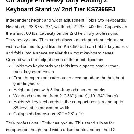
On-Stage Pro Heavy-Duty Folding-Z
Keyboard Stand w/ 2nd Tier KS7365EJ
Independent height and width adjustment.Holds two keyboards.
Height adj.: 33.875 - 37", width adj: 21-36". 400 lbs. Capacity on
the stand, 60 lbs. capacity on the 2nd tier.Truly professional.
Truly heavy-duty. This stand allows for independent height and
width adjustments just like the KS7350 but can hold 2 keyboards
and folds into a space smaller than most keyboard cases.
Created with the help of some of the most discrimin
Holds two keyboards yet folds into a space smaller than
most keyboard cases
Front bumpers adjust/rotate to accommodate the height of
your keyboard.
Height adjusts with 8 line-it-up adjustment marks
Width adjustments from 21"-36" (outer), 19"-34" (inner)
Holds 55-key keyboards in the compact position and up to
88-keys at its maximum width
Collapsed dimensions: 31" x 23" x 10
Truly professional. Truly heavy-duty. This stand allows for
independent height and width adjustments and can hold 2