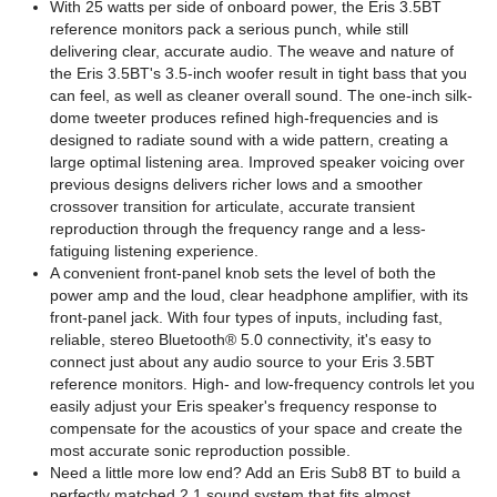
With 25 watts per side of onboard power, the Eris 3.5BT
reference monitors pack a serious punch, while still
delivering clear, accurate audio. The weave and nature of
the Eris 3.5BT's 3.5-inch woofer result in tight bass that you
can feel, as well as cleaner overall sound. The one-inch silk-
dome tweeter produces refined high-frequencies and is
designed to radiate sound with a wide pattern, creating a
large optimal listening area. Improved speaker voicing over
previous designs delivers richer lows and a smoother
crossover transition for articulate, accurate transient
reproduction through the frequency range and a less-
fatiguing listening experience.
A convenient front-panel knob sets the level of both the
power amp and the loud, clear headphone amplifier, with its
front-panel jack. With four types of inputs, including fast,
reliable, stereo Bluetooth® 5.0 connectivity, it's easy to
connect just about any audio source to your Eris 3.5BT
reference monitors. High- and low-frequency controls let you
easily adjust your Eris speaker's frequency response to
compensate for the acoustics of your space and create the
most accurate sonic reproduction possible.
Need a little more low end? Add an Eris Sub8 BT to build a
perfectly matched 2.1 sound system that fits almost