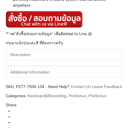
anywhere.
** กด"สั่งซื้อ/สอบถามข้อมูล" เพื่อติดต่อผ่าน Line @
กรุณาแจ้งรุ่นและสี ที่ต้องการครับ
Description
Additional information
SKU:
Additional information
P277-7506-134
-
Need Help?
Contact Us
Leave Feedback
Categories:
Keyboard&Recording
,
PreSonus
,
PreSonus
PreSonus
Brands
Share
Studio Monitor
Categories
Eris® 2nd Gen
Series