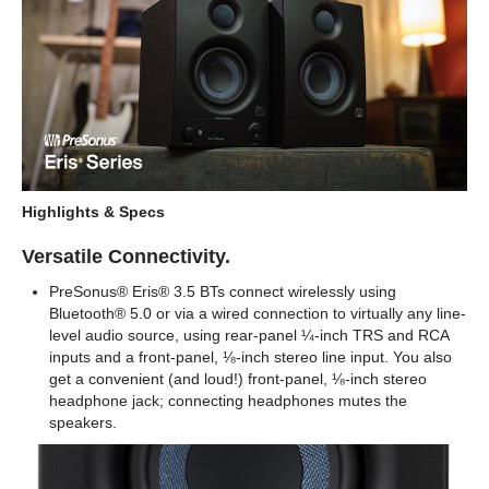
Highlights & Specs
Versatile Connectivity.
PreSonus® Eris® 3.5 BTs connect wirelessly using
Bluetooth® 5.0 or via a wired connection to virtually any line-
level audio source, using rear-panel ¼-inch TRS and RCA
inputs and a front-panel, ⅛-inch stereo line input. You also
get a convenient (and loud!) front-panel, ⅛-inch stereo
headphone jack; connecting headphones mutes the
speakers.