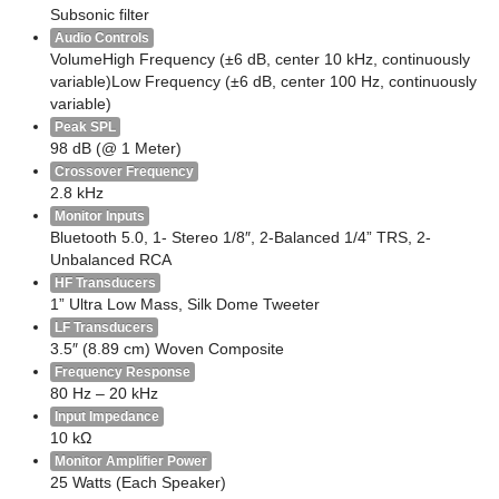
Subsonic filter
Audio Controls
VolumeHigh Frequency (±6 dB, center 10 kHz, continuously
variable)Low Frequency (±6 dB, center 100 Hz, continuously
variable)
Peak SPL
98 dB (@ 1 Meter)
Crossover Frequency
2.8 kHz
Monitor Inputs
Bluetooth 5.0, 1- Stereo 1/8″, 2-Balanced 1/4” TRS, 2-
Unbalanced RCA
HF Transducers
1” Ultra Low Mass, Silk Dome Tweeter
LF Transducers
3.5″ (8.89 cm) Woven Composite
Frequency Response
80 Hz – 20 kHz
Input Impedance
10 kΩ
Monitor Amplifier Power
25 Watts (Each Speaker)