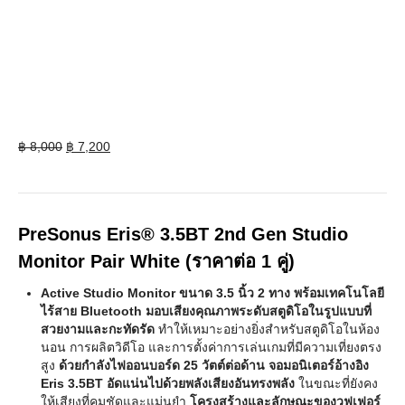
Original
Current
฿
8,000
฿
7,200
price
price
was:
is:
฿ 8,000.
฿ 7,200.
PreSonus Eris® 3.5BT 2nd Gen Studio
Monitor Pair White (ราคาต่อ 1 คู่)
Active Studio Monitor ขนาด 3.5 นิ้ว 2 ทาง พร้อมเทคโนโลยี
ไร้สาย Bluetooth มอบเสียงคุณภาพระดับสตูดิโอในรูปแบบที่
สวยงามและกะทัดรัด
ทำให้เหมาะอย่างยิ่งสำหรับสตูดิโอในห้อง
นอน การผลิตวิดีโอ และการตั้งค่าการเล่นเกมที่มีความเที่ยงตรง
สูง
ด้วยกำลังไฟออนบอร์ด 25 วัตต์ต่อด้าน จอมอนิเตอร์อ้างอิง
Eris 3.5BT อัดแน่นไปด้วยพลังเสียงอันทรงพลัง
ในขณะที่ยังคง
ให้เสียงที่คมชัดและแม่นยำ
โครงสร้างและลักษณะของวูฟเฟอร์