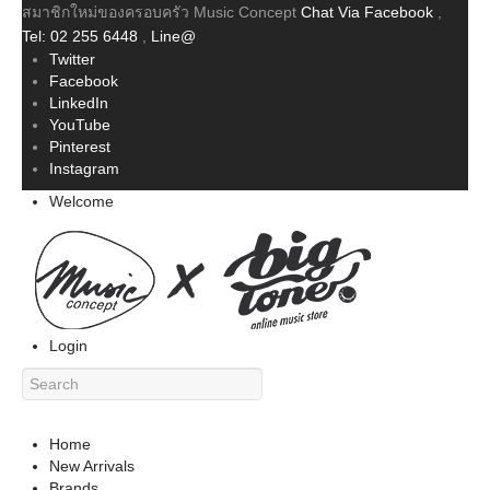
สมาชิกใหม่ของครอบครัว Music Concept
Chat Via Facebook
,
Tel: 02 255 6448
,
Line@
Twitter
Facebook
LinkedIn
YouTube
Pinterest
Instagram
Welcome
Login
Home
New Arrivals
Brands