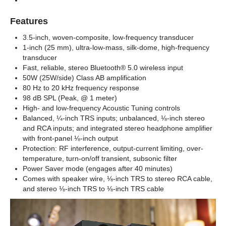
Features
3.5-inch, woven-composite, low-frequency transducer
1-inch (25 mm), ultra-low-mass, silk-dome, high-frequency
transducer
Fast, reliable, stereo Bluetooth® 5.0 wireless input
50W (25W/side) Class AB amplification
80 Hz to 20 kHz frequency response
98 dB SPL (Peak, @ 1 meter)
High- and low-frequency Acoustic Tuning controls
Balanced, ¼-inch TRS inputs; unbalanced, ⅛-inch stereo
and RCA inputs; and integrated stereo headphone amplifier
with front-panel ⅛-inch output
Protection: RF interference, output-current limiting, over-
temperature, turn-on/off transient, subsonic filter
Power Saver mode (engages after 40 minutes)
Comes with speaker wire, ⅛-inch TRS to stereo RCA cable,
and stereo ⅛-inch TRS to ⅛-inch TRS cable