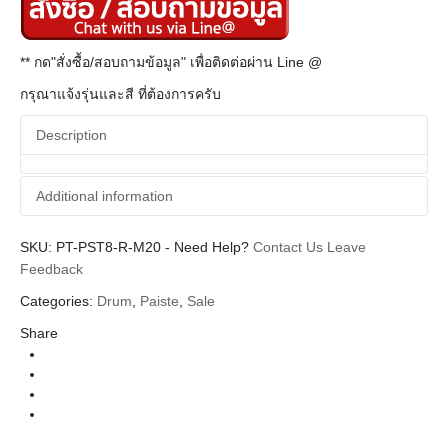
** กด"สั่งซื้อ/สอบถามข้อมูล" เพื่อติดต่อผ่าน Line @
กรุณาแจ้งรุ่นและสี ที่ต้องการครับ
Description
Additional information
SKU:
Additional information
PT-PST8-R-M20
-
Need Help?
Contact Us
Leave
Feedback
Paiste
Brands
Categories:
Drum
,
Paiste
,
Sale
Cymbal (ฉาบ)
Categories
Share
PST 8
Series
Ride
Types