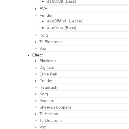
แอมป์เบส (Bass)
EVH
Fender
แอมป์กีต้าร์ (Electric)
แอมป์เบส (Bass)
Korg
Tc Electronic
Vox
Effect
Blackstar
Digitech
Ernie Ball
Fender
Headrush
Korg
Maestro
Sheeran Loopers
Tc Helicon
Tc Electronic
Vox