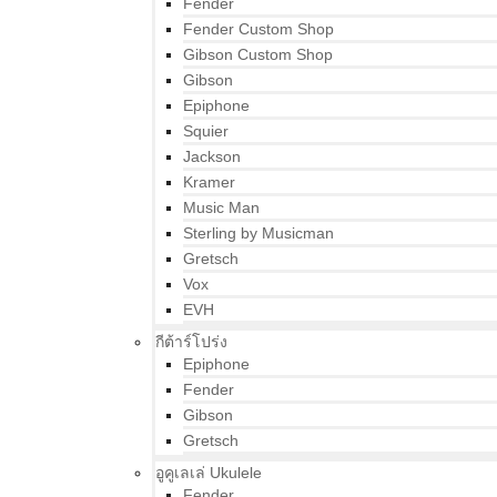
Fender
Fender Custom Shop
Gibson Custom Shop
Gibson
Epiphone
Squier
Jackson
Kramer
Music Man
Sterling by Musicman
Gretsch
Vox
EVH
กีต้าร์โปร่ง
Epiphone
Fender
Gibson
Gretsch
อูคูเลเล่ Ukulele
Fender