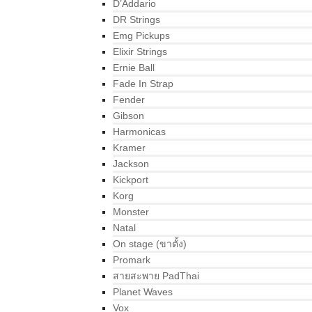
D’Addario
DR Strings
Emg Pickups
Elixir Strings
Ernie Ball
Fade In Strap
Fender
Gibson
Harmonicas
Kramer
Jackson
Kickport
Korg
Monster
Natal
On stage (ขาตั้ง)
Promark
สายสะพาย PadThai
Planet Waves
Vox