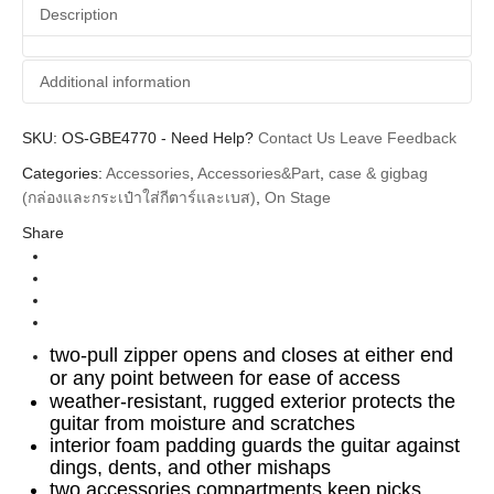
Description
Additional information
SKU:
Additional information
OS-GBE4770
-
Need Help?
Contact Us
Leave Feedback
Categories:
Accessories
,
Accessories&Part
,
case & gigbag
On Stage
Brands
(กล่องและกระเป๋าใส่กีตาร์และเบส)
,
On Stage
Gig Bag (กระเป๋ากีตาร์ กระเป๋าเบส)
Categories
Share
two-pull zipper opens and closes at either end
or any point between for ease of access
weather-resistant, rugged exterior protects the
guitar from moisture and scratches
interior foam padding guards the guitar against
dings, dents, and other mishaps
two accessories compartments keep picks,