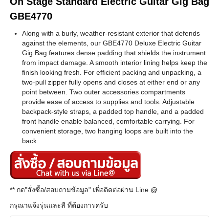
On Stage Standard Electric Guitar Gig Bag
GBE4770
Along with a burly, weather-resistant exterior that defends
against the elements, our GBE4770 Deluxe Electric Guitar
Gig Bag features dense padding that shields the instrument
from impact damage. A smooth interior lining helps keep the
finish looking fresh. For efficient packing and unpacking, a
two-pull zipper fully opens and closes at either end or any
point between. Two outer accessories compartments
provide ease of access to supplies and tools. Adjustable
backpack-style straps, a padded top handle, and a padded
front handle enable balanced, comfortable carrying. For
convenient storage, two hanging loops are built into the
back.
** กด"สั่งซื้อ/สอบถามข้อมูล" เพื่อติดต่อผ่าน Line @
กรุณาแจ้งรุ่นและสี ที่ต้องการครับ