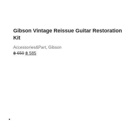
Gibson Vintage Reissue Guitar Restoration
Kit
Accessories&Part
,
Gibson
Original
Current
฿
650
฿
585
price
price
was:
is:
฿ 650.
฿ 585.