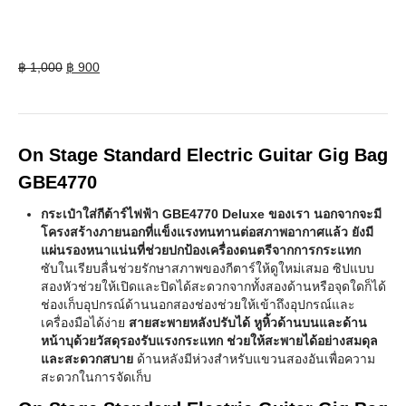
Original
Current
฿
1,000
฿
900
price
price
was:
is:
฿ 1,000.
฿ 900.
On Stage Standard Electric Guitar Gig Bag
GBE4770
กระเป๋าใส่กีต้าร์ไฟฟ้า GBE4770 Deluxe ของเรา นอกจากจะมี
โครงสร้างภายนอกที่แข็งแรงทนทานต่อสภาพอากาศแล้ว ยังมี
แผ่นรองหนาแน่นที่ช่วยปกป้องเครื่องดนตรีจากการกระแทก
ซับในเรียบลื่นช่วยรักษาสภาพของกีตาร์ให้ดูใหม่เสมอ ซิปแบบ
สองหัวช่วยให้เปิดและปิดได้สะดวกจากทั้งสองด้านหรือจุดใดก็ได้
ช่องเก็บอุปกรณ์ด้านนอกสองช่องช่วยให้เข้าถึงอุปกรณ์และ
เครื่องมือได้ง่าย
สายสะพายหลังปรับได้ หูหิ้วด้านบนและด้าน
หน้าบุด้วยวัสดุรองรับแรงกระแทก ช่วยให้สะพายได้อย่างสมดุล
และสะดวกสบาย
ด้านหลังมีห่วงสำหรับแขวนสองอันเพื่อความ
สะดวกในการจัดเก็บ