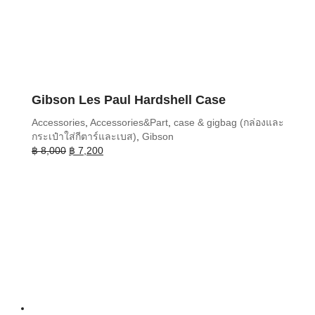
Gibson Les Paul Hardshell Case
Accessories
,
Accessories&Part
,
case & gigbag (กล่องและ
กระเป๋าใส่กีตาร์และเบส)
,
Gibson
Original
Current
฿
8,000
฿
7,200
price
price
was:
is:
฿ 8,000.
฿ 7,200.