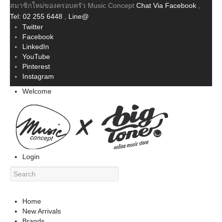
สมาชิกใหม่ของครอบครัว Music Concept
Chat Via Facebook
,
Tel: 02 255 6448
,
Line@
Twitter
Facebook
LinkedIn
YouTube
Pinterest
Instagram
Welcome
Login
Home
New Arrivals
Brands