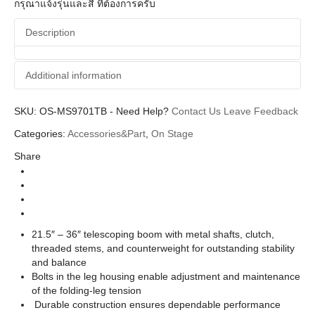
กรุณาแจ้งรุ่นและสี ที่ต้องการครับ
Description
Additional information
SKU:
Additional information
OS-MS9701TB
-
Need Help?
Contact Us
Leave Feedback
Categories:
Accessories&Part
,
On Stage
On Stage
Brands
Share
Microphone Stand (ขาตั้งไมค์)
Categories
21.5″ – 36″ telescoping boom with metal shafts, clutch,
threaded stems, and counterweight for outstanding stability
and balance
Bolts in the leg housing enable adjustment and maintenance
of the folding-leg tension
Durable construction ensures dependable performance