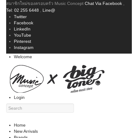
สมาชิกใหม่ของครอบครัว Music Concept
Chat Via Facebook
,
Tel: 02 255 6448
,
Line@
Twitter
Facebook
LinkedIn
YouTube
Pinterest
Instagram
Welcome
Login
Home
New Arrivals
Brands