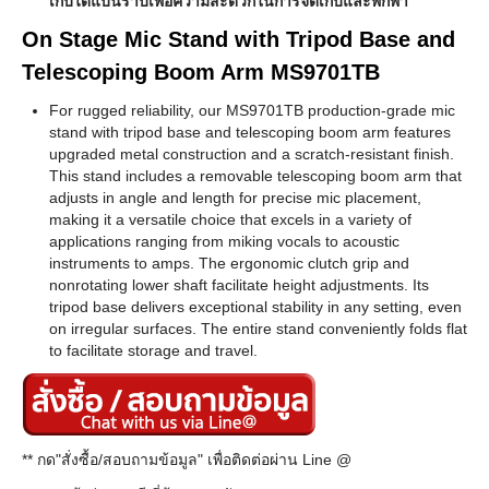
เก็บได้แบนราบเพื่อความสะดวกในการจัดเก็บและพกพา
On Stage Mic Stand with Tripod Base and
Telescoping Boom Arm MS9701TB
For rugged reliability, our MS9701TB production-grade mic
stand with tripod base and telescoping boom arm features
upgraded metal construction and a scratch-resistant finish.
This stand includes a removable telescoping boom arm that
adjusts in angle and length for precise mic placement,
making it a versatile choice that excels in a variety of
applications ranging from miking vocals to acoustic
instruments to amps. The ergonomic clutch grip and
nonrotating lower shaft facilitate height adjustments. Its
tripod base delivers exceptional stability in any setting, even
on irregular surfaces. The entire stand conveniently folds flat
to facilitate storage and travel.
** กด"สั่งซื้อ/สอบถามข้อมูล" เพื่อติดต่อผ่าน Line @