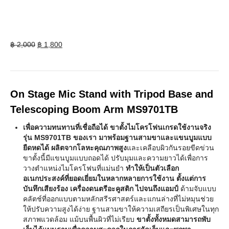
Original
Current
฿
2,000
฿
1,800
price
price
was:
is:
฿ 2,000.
฿ 1,800.
On Stage Mic Stand with Tripod Base and
Telescoping Boom Arm MS9701TB
เพื่อความทนทานที่เชื่อถือได้ ขาตั้งไมโครโฟนเกรดใช้งานจริง
รุ่น MS9701TB ของเรา มาพร้อมฐานสามขาและแขนบูมแบบ
ยืดหดได้
ผลิตจากโลหะคุณภาพสูง
และเคลือบผิวกันรอยขีดข่วน
ขาตั้งนี้มีแขนบูมแบบถอดได้ ปรับมุมและความยาวได้เพื่อการ
วางตำแหน่งไมโครโฟนที่แม่นยำ
ทำให้เป็นตัวเลือก
อเนกประสงค์ที่ยอดเยี่ยมในหลากหลายการใช้งาน ตั้งแต่การ
บันทึกเสียงร้อง เครื่องดนตรีอะคูสติก ไปจนถึงแอมป์
ด้ามจับแบบ
คลัตช์ที่ออกแบบตามหลักสรีรศาสตร์และแกนล่างที่ไม่หมุนช่วย
ให้ปรับความสูงได้ง่าย ฐานสามขาให้ความเสถียรเป็นพิเศษในทุก
สภาพแวดล้อม แม้บนพื้นผิวที่ไม่เรียบ
ขาตั้งทั้งหมดสามารถพับ