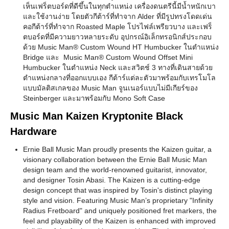
เห็นเฟร็ตบอร์ดที่ดีขึ้นในทุกตำแหน่ง เครื่องดนตรีนี้มีน้ำหนักเบา
และใช้งานง่าย โดยตัวกีต้าร์ที่ทำจาก Alder ที่มีรูปทรงโดดเด่น
คอกีต้าร์ที่ทำจาก Roasted Maple โปรไฟล์เพรียวบาง และเฟร็
ตบอร์ดที่มีความยาวหลายระดับ อุปกรณ์อิเล็กทรอนิกส์ประกอบ
ด้วย Music Man® Custom Wound HT Humbucker ในตำแหน่ง
Bridge และ Music Man® Custom Wound Offset Mini
Humbucker ในตำแหน่ง Neck และสวิตช์ 3 ทางที่เดินสายด้วย
ตำแหน่งกลางที่ออกแบบเอง กีต้าร์แต่ละตัวมาพร้อมกับเทรโมโล
แบบมัลติสเกลของ Music Man จูนเนอร์แบบไม่มีเกียร์ของ
Steinberger และมาพร้อมกับ Mono Soft Case
Music Man Kaizen Kryptonite Black
Hardware
Ernie Ball Music Man proudly presents the Kaizen guitar, a
visionary collaboration between the Ernie Ball Music Man
design team and the world-renowned guitarist, innovator,
and designer Tosin Abasi. The Kaizen is a cutting-edge
design concept that was inspired by Tosin's distinct playing
style and vision. Featuring Music Man’s proprietary "Infinity
Radius Fretboard" and uniquely positioned fret markers, the
feel and playability of the Kaizen is enhanced with improved