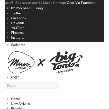
สมาชิกใหม่ของครอบครัว Music Concept
Chat Via Facebook
,
Tel: 02 255 6448
,
Line@
Twitter
Facebook
LinkedIn
YouTube
Pinterest
Instagram
Welcome
Login
Home
New Arrivals
Brands