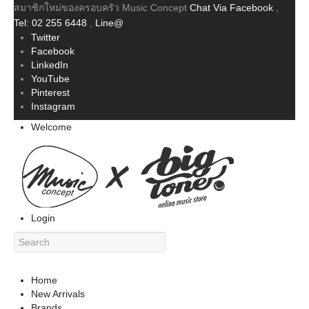
สมาชิกใหม่ของครอบครัว Music Concept
Chat Via Facebook
,
Tel: 02 255 6448
,
Line@
Twitter
Facebook
LinkedIn
YouTube
Pinterest
Instagram
Welcome
Login
Home
New Arrivals
Brands