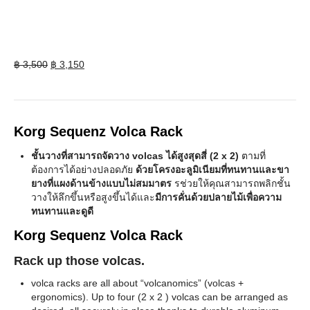
Original
Current
฿
3,500
฿
3,150
price
price
was:
is:
฿ 3,500.
฿ 3,150.
Korg Sequenz Volca Rack
ชั้นวางที่สามารถจัดวาง volcas ได้สูงสุดสี่ (2 x 2)
ตามที่
ต้องการได้อย่างปลอดภัย
ด้วยโครงอะลูมิเนียมที่ทนทานและขา
ยางที่แผงด้านข้างแบบไม่สมมาตร
รช่วยให้คุณสามารถพลิกชั้น
วางให้ลึกขึ้นหรือสูงขึ้นได้และ
มีการคั่นด้วยปลายไม้เพื่อความ
ทนทานและดูดี
Korg Sequenz Volca Rack
Rack
up those volcas.
volca racks are all about “volcanomics” (volcas +
ergonomics). Up to four (2 x 2 ) volcas can be arranged as