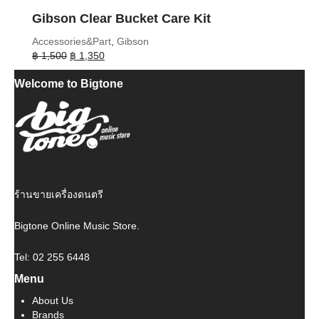
Gibson Clear Bucket Care Kit
Accessories&Part
,
Gibson
Original
Current
฿
1,500
฿
1,350
price
price
Welcome to Bigtone
was:
is:
฿ 1,500.
฿ 1,350.
ร้านขายเครื่องดนตรี
Bigtone Online Music Store.
Tel: 02 255 6448
Menu
About Us
Brands