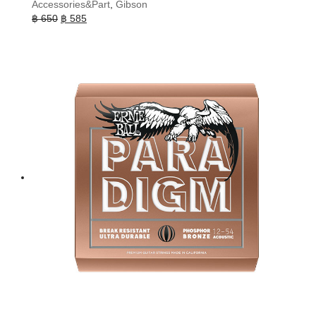
Accessories&Part
,
Gibson
Original
Current
฿
650
฿
585
price
price
was:
is:
฿ 650.
฿ 585.