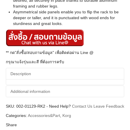
desired, all securely in place thanks to durable aluminum
framing and rubber legs.
Asymmetrical side panels enable you to flip the rack to be
deeper or taller, and it is punctuated with wood ends for
sturdiness and great looks.
** กด"สั่งซื้อ/สอบถามข้อมูล" เพื่อติดต่อผ่าน Line @
กรุณาแจ้งรุ่นและสี ที่ต้องการครับ
Description
Additional information
SKU:
Additional information
002-01129-RK2
-
Need Help?
Contact Us
Leave Feedback
Categories:
Accessories&Part
,
Korg
Korg
Brands
Share
KeyBoard Stand (ขาตั้งคีย์บอร์ด)
Categories