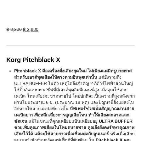
Original
Current
฿
3,200
฿
2,880
price
price
was:
is:
฿ 3,200.
฿ 2,880.
Korg Pitchblack X
Pitchblack X คือเครื่องตั้งเสียงยุคใหม่ ไม่เพียงแต่มีทรูบายพาส
สำหรับเอาต์พุตเสียงให้ตรงตามอินพุตเท่านั้น
แต่ยังรวมถึง
ULTRA BUFFER ในตัว เหตุใดจึงสำคัญ ? กีต้าร์ไฟฟ้าส่วนใหญ่
ใช้ปิ๊กอัพแบบพาสซีฟที่มีเอาต์พุตอิมพีแดนซ์สูง เมื่อคุณใช้สาย
เคเบิล โทนเสียงจะขาดหายไป โดยปกติจะเป็นความถี่สูงหลังจาก
ผ่านไปประมาณ 6 ม. (ประมาณ 18 ฟุต) และปัญหานี้ยิ่งแย่ลงไป
อีกหากใช้สายเคเบิลที่ยาวขึ้น
บัฟเฟอร์ช่วยเพิ่มสัญญาณผ่านสาย
เคเบิลยาวเพื่อหลีกเลี่ยงการสูญเสียโทน ทำให้เสียงสะอาดและ
ชัดเจน
แม้ในขณะที่คุณเหยียบแป้นเหยียบอยู่
ULTRA BUFFER
ช่วยเพิ่มคุณภาพเสียงในโหมดบายพาส คุณจึงยังคงรักษาคุณภาพ
เสียงไว้ได้ แม้จะใช้สายยาวเพื่อเชื่อมต่อกับจูนเนอร์
หรือเมื่อเสียบ
จูนเนอร์เข้ากับบอร์ดเอฟเฟ็กต์ที่ซับซ้อน ใน
Pitchblack X คุณ