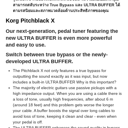
สามารถสลับระหว่าง True Bypass และ ULTRA BUFFER ได้
ตามรสนิยมและสภาพแวดล้อมด้านประสิทธิภาพของคุณ
Korg Pitchblack X
Our next-generation, pedal tuner featuring the
new ULTRA BUFFER is even more powerful
and easy to use.
Switch between true bypass or the newly-
developed ULTRA BUFFER.
The Pitchblack X not only features a true bypass for
outputting the sound exactly as it was input, but now
includes a built-in ULTRA BUFFER Why is this important?
The majority of electric guitars use passive pickups with a
high impedance output. When you are using a cable there is
a loss of tone, usually high frequencies, after about 6 m
(around 18 feet) and this problem gets worse the longer
your cable. A buffer boosts the signal over long cables to
avoid loss of tone, keeping it clean and clear - even when
your pedal is off.
The ULTRA BUFFER enhances the sound quality in bypass