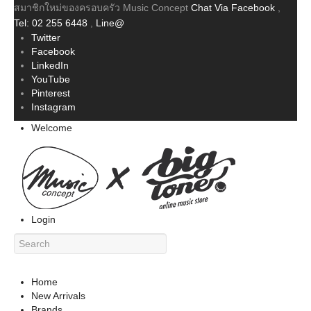
สมาชิกใหม่ของครอบครัว Music Concept
Chat Via Facebook
,
Tel: 02 255 6448
,
Line@
Twitter
Facebook
LinkedIn
YouTube
Pinterest
Instagram
Welcome
Login
Home
New Arrivals
Brands