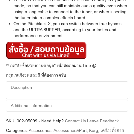
mode, so that you can still maintain audio quality even when
using a long cable to connect to the tuner, or when inserting
the tuner into a complex effects board.
On the Pitchblack X, you can switch between true bypass
and the ULTRA BUFFER, according to your tastes and
performance environment.
** กด"สั่งซื้อ/สอบถามข้อมูล" เพื่อติดต่อผ่าน Line @
กรุณาแจ้งรุ่นและสี ที่ต้องการครับ
Description
Additional information
SKU:
Additional information
002-05099
-
Need Help?
Contact Us
Leave Feedback
Categories:
Accessories
,
Accessories&Part
,
Korg
,
เครื่องตั้งสาย
Korg