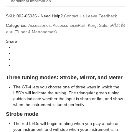
Additional information
SKU:
Additional information
002-05036
-
Need Help?
Contact Us
Leave Feedback
Categories:
Accessories
,
Accessories&Part
,
Korg
,
Sale
,
เครื่องตั้ง
Korg
Brands
สาย (Tuner & Metronomes)
Tuner&Metronomes เครื่องตั้งสาย เมโทรนอม
Categories
Share
Three tuning modes: Strobe, Mirror, and Meter
The GT-4 lets you choose one of three ways in which the
LED’s will indicate the tuning. The triangular green tuning
guides indicate whether the input is sharp or flat, and show
when the instrument is tuned perfectly.
Strobe mode
The red LEDs will begin rotating when you play a note on
your instrument, and will stop when your instrument is in