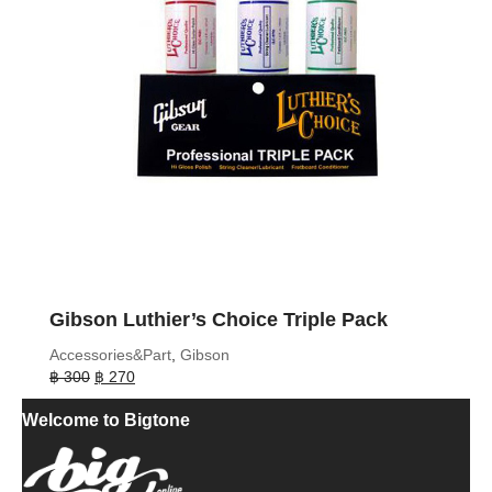
Gibson Luthier’s Choice Triple Pack
Accessories&Part
,
Gibson
Original
Current
฿
300
฿
270
price
price
Welcome to Bigtone
was:
is:
฿ 300.
฿ 270.