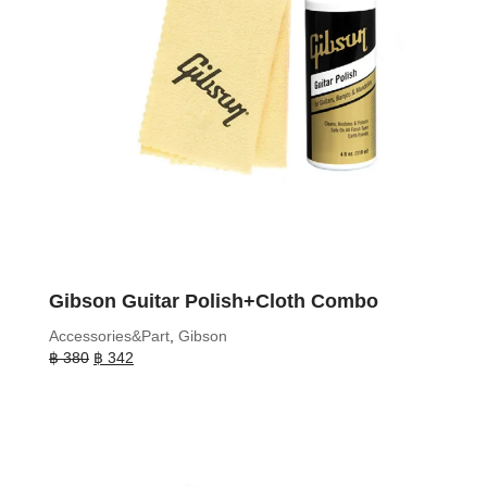
Gibson Guitar Polish+Cloth Combo
Accessories&Part
,
Gibson
Original
Current
฿
380
฿
342
price
price
was:
is:
฿ 380.
฿ 342.