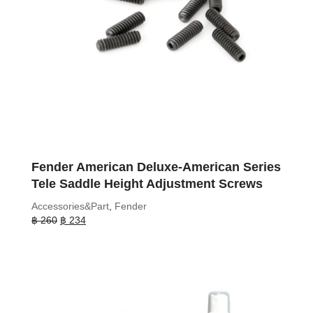
Fender American Deluxe-American Series
Tele Saddle Height Adjustment Screws
Accessories&Part
,
Fender
Original
Current
฿
260
฿
234
price
price
was:
is:
฿ 260.
฿ 234.