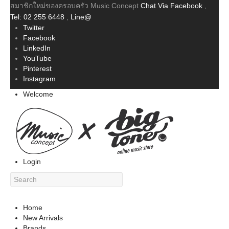
สมาชิกใหม่ของครอบครัว Music Concept
Chat Via Facebook
,
Tel: 02 255 6448
,
Line@
Twitter
Facebook
LinkedIn
YouTube
Pinterest
Instagram
Welcome
Login
Home
New Arrivals
Brands