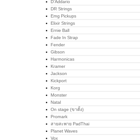
D’Addario
DR Strings
Emg Pickups
Elixir Strings
Ernie Ball
Fade In Strap
Fender
Gibson
Harmonicas
Kramer
Jackson
Kickport
Korg
Monster
Natal
On stage (ขาตั้ง)
Promark
สายสะพาย PadThai
Planet Waves
Vox