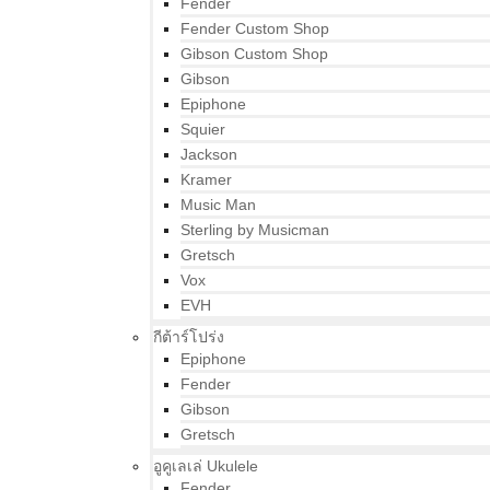
Fender
Fender Custom Shop
Gibson Custom Shop
Gibson
Epiphone
Squier
Jackson
Kramer
Music Man
Sterling by Musicman
Gretsch
Vox
EVH
กีต้าร์โปร่ง
Epiphone
Fender
Gibson
Gretsch
อูคูเลเล่ Ukulele
Fender