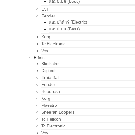
แอมป์เบส (Bass)
EVH
Fender
แอมป์กีต้าร์ (Electric)
แอมป์เบส (Bass)
Korg
Tc Electronic
Vox
Effect
Blackstar
Digitech
Ernie Ball
Fender
Headrush
Korg
Maestro
Sheeran Loopers
Tc Helicon
Tc Electronic
Vox