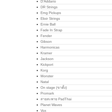
D’Addario
DR Strings
Emg Pickups
Elixir Strings
Ernie Ball
Fade In Strap
Fender
Gibson
Harmonicas
Kramer
Jackson
Kickport
Korg
Monster
Natal
On stage (ขาตั้ง)
Promark
สายสะพาย PadThai
Planet Waves
Vox