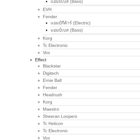
แอมป์เบส (Bass)
EVH
Fender
แอมป์กีต้าร์ (Electric)
แอมป์เบส (Bass)
Korg
Tc Electronic
Vox
Effect
Blackstar
Digitech
Ernie Ball
Fender
Headrush
Korg
Maestro
Sheeran Loopers
Tc Helicon
Tc Electronic
Vox