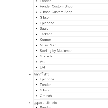
Fender
Fender Custom Shop
Gibson Custom Shop
Gibson
Epiphone
Squier
Jackson
Kramer
Music Man
Sterling by Musicman
Gretsch
Vox
EVH
กีต้าร์โปร่ง
Epiphone
Fender
Gibson
Gretsch
อูคูเลเล่ Ukulele
Fender