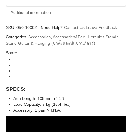
Additional information
SKU:
Additional information
050-10002
-
Need Help?
Contact Us
Leave Feedback
Categories:
Accessories
,
Accessories&Part
,
Hercules Stands
,
Hercules Stands
Brands
Stand Guitar & Hanging (ขาตั้งและที่แขวนกีตาร์)
Guitar Stand & Hanger (ขาตั้งกีตาร์)
Categories
Share
SPECS:
Arm Length: 105 mm (4.1”)
Load Capacity: 7 kg (15.4 Ibs.)
Accessory: 1 pair N.I.N.A.