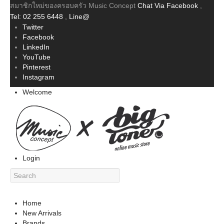
สมาชิกใหม่ของครอบครัว Music Concept
Chat Via Facebook
,
Tel: 02 255 6448
,
Line@
Twitter
Facebook
LinkedIn
YouTube
Pinterest
Instagram
Welcome
Login
Home
New Arrivals
Brands