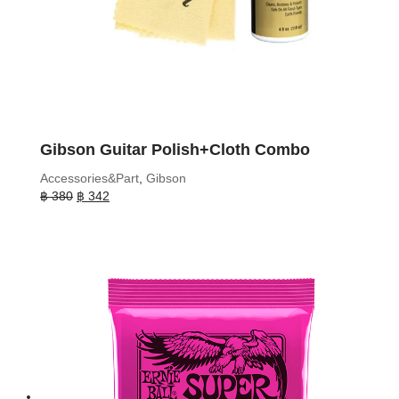
Gibson Guitar Polish+Cloth Combo
Accessories&Part
,
Gibson
Original
Current
฿
380
฿
342
price
price
was:
is:
฿ 380.
฿ 342.