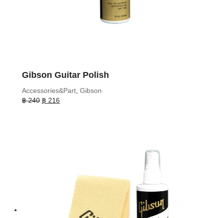
Gibson Guitar Polish
Accessories&Part
,
Gibson
Original
Current
฿
240
฿
216
price
price
was:
is:
฿ 240.
฿ 216.