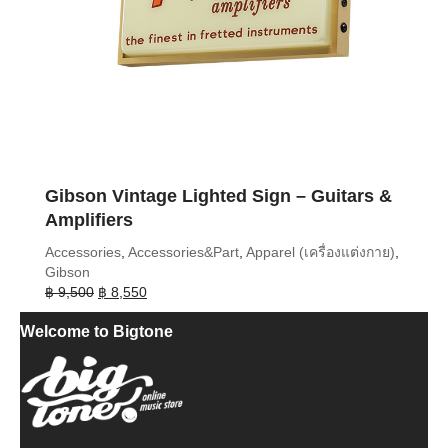
Gibson Vintage Lighted Sign – Guitars &
Amplifiers
Accessories
,
Accessories&Part
,
Apparel (เครื่องแต่งกาย)
,
Gibson
Original
Current
฿
9,500
฿
8,550
price
price
Welcome to Bigtone
was:
is:
฿ 9,500.
฿ 8,550.