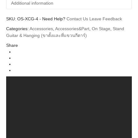
Additional information
SKU:
Additional information
OS-XCG-4
-
Need Help?
Contact Us
Leave Feedback
Categories:
Accessories
,
Accessories&Part
,
On Stage
,
Stand
On Stage
Brands
Guitar & Hanging (ขาตั้งและที่แขวนกีตาร์)
Guitar Stand & Hanger (ขาตั้งกีตาร์)
Categories
Share