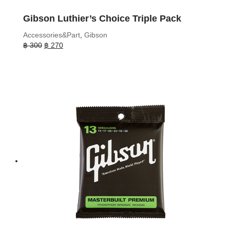
Gibson Luthier’s Choice Triple Pack
Accessories&Part
,
Gibson
Original
Current
฿
300
฿
270
price
price
was:
is:
฿ 300.
฿ 270.