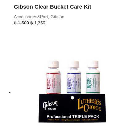
Gibson Clear Bucket Care Kit
Accessories&Part
,
Gibson
Original
Current
฿
1,500
฿
1,350
price
price
was:
is:
฿ 1,500.
฿ 1,350.