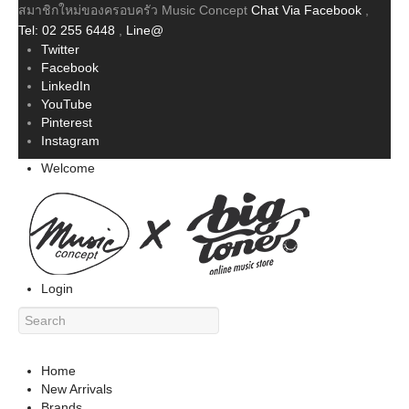
สมาชิกใหม่ของครอบครัว Music Concept
Chat Via Facebook
,
Tel: 02 255 6448
,
Line@
Twitter
Facebook
LinkedIn
YouTube
Pinterest
Instagram
Welcome
Login
Home
New Arrivals
Brands