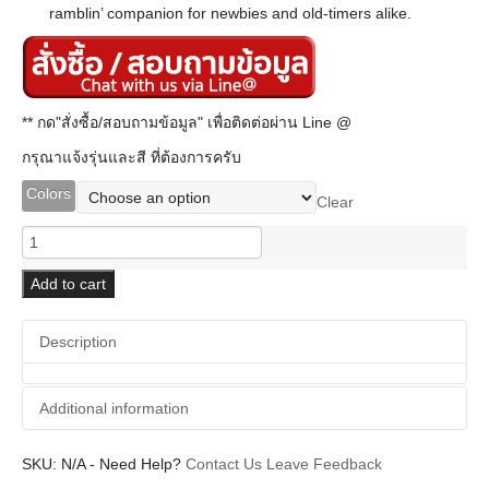
ramblin’ companion for newbies and old-timers alike.
** กด"สั่งซื้อ/สอบถามข้อมูล" เพื่อติดต่อผ่าน Line @
กรุณาแจ้งรุ่นและสี ที่ต้องการครับ
Colors
Clear
Gretsch
Jim
Dandy
Add to cart
Concert
Rex
Description
Burst
quantity
Additional information
SKU:
Additional information
N/A
-
Need Help?
Contact Us
Leave Feedback