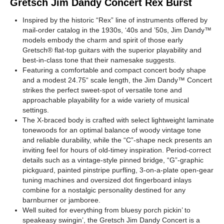
Gretsch Jim Dandy Concert Rex Burst
Inspired by the historic “Rex” line of instruments offered by
mail-order catalog in the 1930s, ‘40s and ’50s, Jim Dandy™
models embody the charm and spirit of those early
Gretsch® flat-top guitars with the superior playability and
best-in-class tone that their namesake suggests.
Featuring a comfortable and compact concert body shape
and a modest 24.75“ scale length, the Jim Dandy™ Concert
strikes the perfect sweet-spot of versatile tone and
approachable playability for a wide variety of musical
settings.
The X-braced body is crafted with select lightweight laminate
tonewoods for an optimal balance of woody vintage tone
and reliable durability, while the “C”-shape neck presents an
inviting feel for hours of old-timey inspiration. Period-correct
details such as a vintage-style pinned bridge, “G”-graphic
pickguard, painted pinstripe purfling, 3-on-a-plate open-gear
tuning machines and oversized dot fingerboard inlays
combine for a nostalgic personality destined for any
barnburner or jamboree.
Well suited for everything from bluesy porch pickin’ to
speakeasy swingin’, the Gretsch Jim Dandy Concert is a