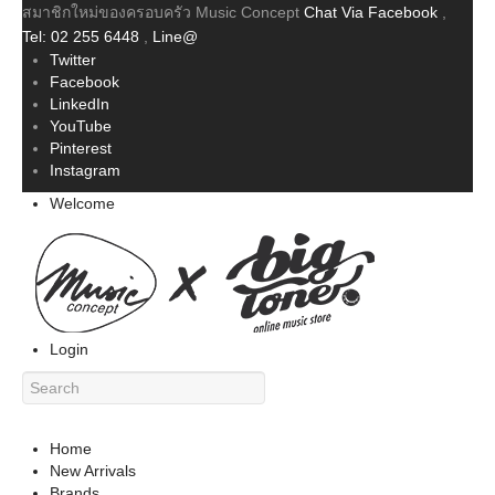
สมาชิกใหม่ของครอบครัว Music Concept
Chat Via Facebook
,
Tel: 02 255 6448
,
Line@
Twitter
Facebook
LinkedIn
YouTube
Pinterest
Instagram
Welcome
Login
Home
New Arrivals
Brands