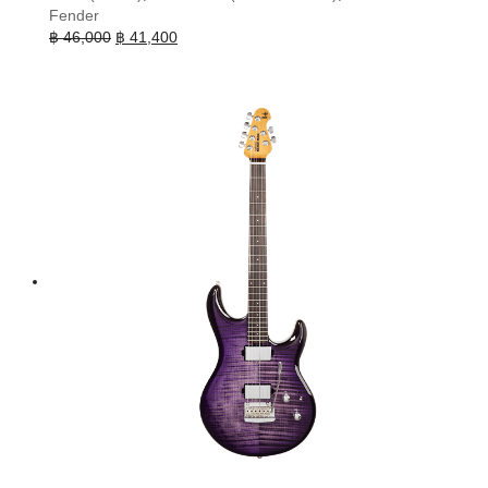
Fender
Original
Current
฿
46,000
฿
41,400
price
price
was:
is:
฿ 46,000.
฿ 41,400.