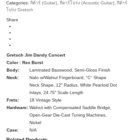
Categories:
กีต้าร์ (Guitar)
,
กีตาร์โปร่ง (Acoustic Guitar)
,
กีต้าร์
Gretsch
Brands
โปร่ง Gretsch
Guitar Acoustics
Instrument
Share
Rex Burst Walnut Neck
Colors
Gretsch Jim Dandy Concert
Color : Rex Burst
Body:
Laminated Basswood, Semi-Gloss Finish
Neck:
Nato w/Walnut Fingerboard, “C” Shape
Neck Shape, 12″ Radius, White Pearloid Dot
Inlays, 24.75″ Scale Length
Frets:
18 Vintage Style
Hardware:
Walnut with Compensated Saddle Bridge,
Open-Gear Die-Cast Tuning Machines,
Nickel
Case:
N/A
Related Products