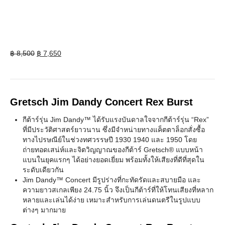
Original
Current
฿
8,500
฿
7,650
price
price
was:
is:
฿ 8,500.
฿ 7,650.
Gretsch Jim Dandy Concert Rex Burst
กีต้าร์รุ่น Jim Dandy™ ได้รับแรงบันดาลใจจากกีต้าร์รุ่น “Rex”
ที่มีประวัติศาสตร์ยาวนาน ซึ่งมีจำหน่ายทางแค็ตตาล็อกสั่งซื้อ
ทางไปรษณีย์ในช่วงทศวรรษปี 1930 1940 และ 1950 โดย
ถ่ายทอดเสน่ห์และจิตวิญญาณของกีต้าร์ Gretsch® แบบหน้า
แบนในยุคแรกๆ ได้อย่างยอดเยี่ยม พร้อมทั้งให้เสียงที่ดีที่สุดใน
ระดับเดียวกัน
Jim Dandy™ Concert มีรูปร่างที่กะทัดรัดและสบายมือ และ
ความยาวสเกลเพียง 24.75 นิ้ว จึงเป็นกีต้าร์ที่ให้โทนเสียงที่หลาก
หลายและเล่นได้ง่าย เหมาะสำหรับการเล่นดนตรีในรูปแบบ
ต่างๆ มากมาย