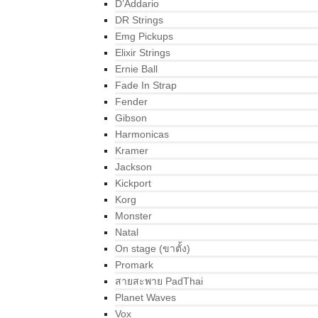
D’Addario
DR Strings
Emg Pickups
Elixir Strings
Ernie Ball
Fade In Strap
Fender
Gibson
Harmonicas
Kramer
Jackson
Kickport
Korg
Monster
Natal
On stage (ขาตั้ง)
Promark
สายสะพาย PadThai
Planet Waves
Vox