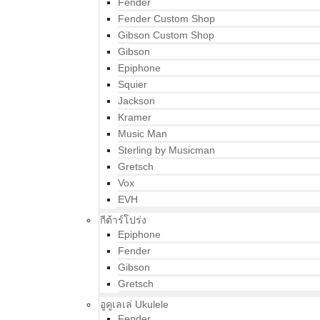
Fender
Fender Custom Shop
Gibson Custom Shop
Gibson
Epiphone
Squier
Jackson
Kramer
Music Man
Sterling by Musicman
Gretsch
Vox
EVH
กีต้าร์โปร่ง
Epiphone
Fender
Gibson
Gretsch
อูคูเลเล่ Ukulele
Fender