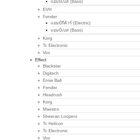
แอมป์เบส (Bass)
EVH
Fender
แอมป์กีต้าร์ (Electric)
แอมป์เบส (Bass)
Korg
Tc Electronic
Vox
Effect
Blackstar
Digitech
Ernie Ball
Fender
Headrush
Korg
Maestro
Sheeran Loopers
Tc Helicon
Tc Electronic
Vox