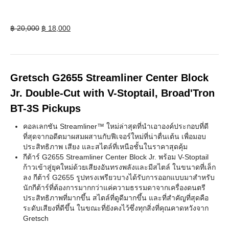
Original
Current
฿
20,000
฿
18,000
price
price
was:
is:
฿ 20,000.
฿ 18,000.
Gretsch G2655 Streamliner Center Block
Jr. Double-Cut with V-Stoptail, Broad'Tron
BT-3S Pickups
คอลเลกชัน Streamliner™ ใหม่ล่าสุดที่นำเอาองค์ประกอบที่ดี
ที่สุดจากอดีตมาผสมผสานกับฟีเจอร์ใหม่ที่น่าตื่นเต้น เพื่อมอบ
ประสิทธิภาพ เสียง และสไตล์ที่เหนือชั้นในราคาสุดคุ้ม
กีต้าร์ G2655 Streamliner Center Block Jr. พร้อม V-Stoptail
ก้าวเข้าสู่ยุคใหม่ด้วยเสียงอันทรงพลังและมีสไตล์ ในขนาดที่เล็ก
ลง กีต้าร์ G2655 รูปทรงเพรียวบางได้รับการออกแบบมาสำหรับ
นักกีต้าร์ที่ต้องการมากกว่าแค่ความธรรมดาจากเครื่องดนตรี
ประสิทธิภาพที่มากขึ้น สไตล์ที่ดูดีมากขึ้น และที่สำคัญที่สุดคือ
ระดับเสียงที่ดีขึ้น ในขณะที่ยังคงไว้ซึ่งทุกสิ่งที่คุณคาดหวังจาก
Gretsch