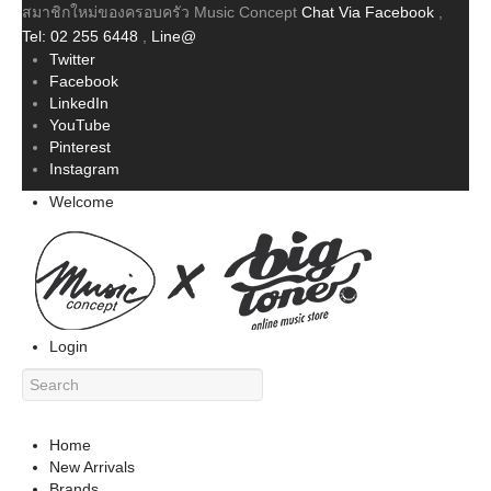
สมาชิกใหม่ของครอบครัว Music Concept
Chat Via Facebook
,
Tel: 02 255 6448
,
Line@
Twitter
Facebook
LinkedIn
YouTube
Pinterest
Instagram
Welcome
Login
Home
New Arrivals
Brands