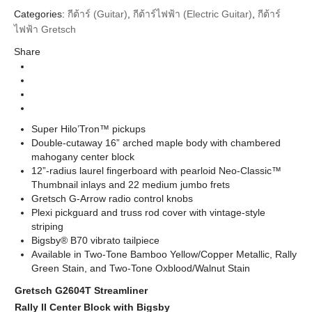
Categories:
กีต้าร์ (Guitar)
,
กีต้าร์ไฟฟ้า (Electric Guitar)
,
กีต้าร์
Gretsch
Brands
ไฟฟ้า Gretsch
Guitar Electric
Instrument
Share
Body
Center Block
Types
Streamliner Series
Series
Bamboo Yellow and Copper Metallic Laurel
Super Hilo’Tron™ pickups
Neck, Oxblood Laurel Neck, Rally Green
Colors
Double-cutaway 16” arched maple body with chambered
Laurel Neck
mahogany center block
12”-radius laurel fingerboard with pearloid Neo-Classic™
Thumbnail inlays and 22 medium jumbo frets
Gretsch G-Arrow radio control knobs
Plexi pickguard and truss rod cover with vintage-style
striping
Bigsby® B70 vibrato tailpiece
Available in Two-Tone Bamboo Yellow/Copper Metallic, Rally
Green Stain, and Two-Tone Oxblood/Walnut Stain
Gretsch G2604T Streamliner
Rally II Center Block with Bigsby