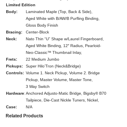
Limited Edition
Body:
Laminated Maple (Top, Back & Side),
Aged White with B/AW/B Purfling Binding,
Gloss Body Finish
Bracing:
Center-Block
Neck:
Nato Thin “U” Shape w/Laurel Fingerboard,
Aged White Binding, 12″ Radius, Pearloid-
Neo-Classic™ Thumbnail Inlay,
Frets:
22 Medium Jumbo
Pickups:
Super Hilo’Tron (Neck&Bridge)
Controls:
Volume 1. Neck Pickup, Volume 2. Bridge
Pickup, Master Volume, Master Tone,
3 Way Switch
Hardware
:
Anchored Adjusto-Matic Bridge, Bigsby® B70
Tailpiece, Die-Cast Nickle Tuners, Nickel,
Case:
N/A
Related Products