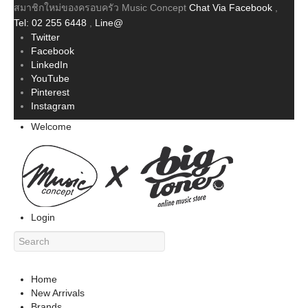
สมาชิกใหม่ของครอบครัว Music Concept
Chat Via Facebook
,
Tel: 02 255 6448
,
Line@
Twitter
Facebook
LinkedIn
YouTube
Pinterest
Instagram
Welcome
Login
Home
New Arrivals
Brands