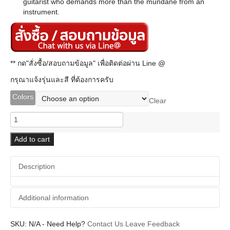
guitarist who demands more than the mundane from an
instrument.
** กด"สั่งซื้อ/สอบถามข้อมูล" เพื่อติดต่อผ่าน Line @
กรุณาแจ้งรุ่นและสี ที่ต้องการครับ
Colors
Clear
Gretsch
G2604T
Limited
Add to cart
Edition
Streamliner
Description
Rally
II
Center
Additional information
Block
with
Bigsby
SKU:
Additional information
N/A
-
Need Help?
Contact Us
Leave Feedback
quantity