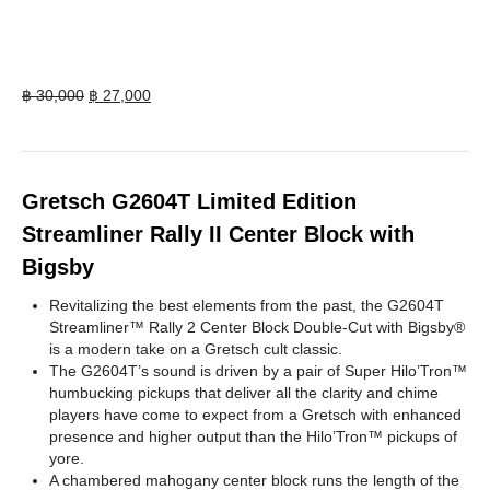
Original
Current
฿
30,000
฿
27,000
price
price
was:
is:
฿ 30,000.
฿ 27,000.
Gretsch G2604T Limited Edition
Streamliner Rally II Center Block with
Bigsby
Revitalizing the best elements from the past, the G2604T
Streamliner™ Rally 2 Center Block Double-Cut with Bigsby®
is a modern take on a Gretsch cult classic.
The G2604T’s sound is driven by a pair of Super Hilo’Tron™
humbucking pickups that deliver all the clarity and chime
players have come to expect from a Gretsch with enhanced
presence and higher output than the Hilo’Tron™ pickups of
yore.
A chambered mahogany center block runs the length of the