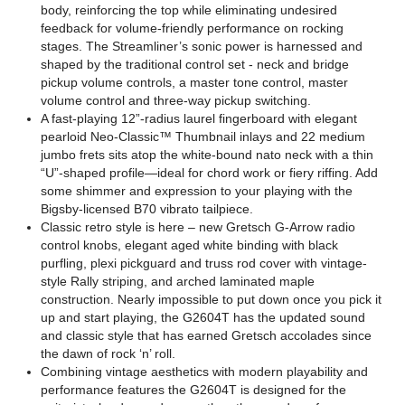
body, reinforcing the top while eliminating undesired
feedback for volume-friendly performance on rocking
stages. The Streamliner’s sonic power is harnessed and
shaped by the traditional control set - neck and bridge
pickup volume controls, a master tone control, master
volume control and three-way pickup switching.
A fast-playing 12”-radius laurel fingerboard with elegant
pearloid Neo-Classic™ Thumbnail inlays and 22 medium
jumbo frets sits atop the white-bound nato neck with a thin
“U”-shaped profile—ideal for chord work or fiery riffing. Add
some shimmer and expression to your playing with the
Bigsby-licensed B70 vibrato tailpiece.
Classic retro style is here – new Gretsch G-Arrow radio
control knobs, elegant aged white binding with black
purfling, plexi pickguard and truss rod cover with vintage-
style Rally striping, and arched laminated maple
construction. Nearly impossible to put down once you pick it
up and start playing, the G2604T has the updated sound
and classic style that has earned Gretsch accolades since
the dawn of rock ‘n’ roll.
Combining vintage aesthetics with modern playability and
performance features the G2604T is designed for the