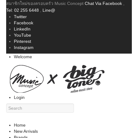
สมาชิกใหม่ของครอบครัว Music Concept
Chat Via Facebook
,
Tel: 02 255 6448
,
Line@
Twitter
Facebook
LinkedIn
YouTube
Pinterest
Instagram
Welcome
Login
Home
New Arrivals
Brands