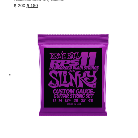
Original
Current
฿
200
฿
180
price
price
was:
is:
฿ 200.
฿ 180.