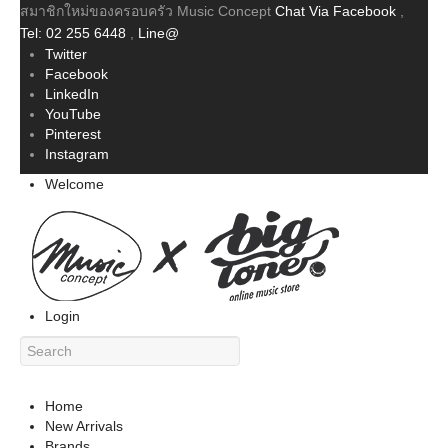
สมาชิกใหม่ของครอบครัว Music Concept
Chat Via Facebook
,
Tel: 02 255 6448
,
Line@
Twitter
Facebook
LinkedIn
YouTube
Pinterest
Instagram
Welcome
Login
Home
New Arrivals
Brands