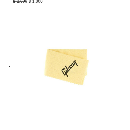
Original
Current
฿
2,000
฿
1,800
price
price
was:
is:
฿ 2,000.
฿ 1,800.