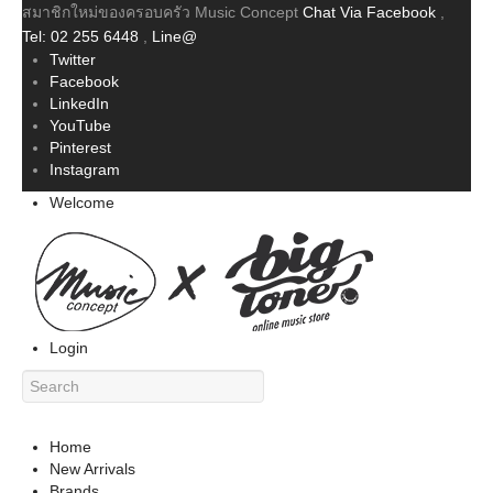
สมาชิกใหม่ของครอบครัว Music Concept
Chat Via Facebook
,
Tel: 02 255 6448
,
Line@
Twitter
Facebook
LinkedIn
YouTube
Pinterest
Instagram
Welcome
Login
Home
New Arrivals
Brands