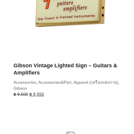
Gibson Vintage Lighted Sign – Guitars &
Amplifiers
Accessories
,
Accessories&Part
,
Apparel (เครื่องแต่งกาย)
,
Gibson
Original
Current
฿
9,500
฿
8,550
price
price
was:
is:
฿ 9,500.
฿ 8,550.