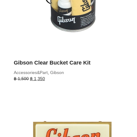
Gibson Clear Bucket Care Kit
Accessories&Part
,
Gibson
Original
Current
฿
1,500
฿
1,350
price
price
was:
is:
฿ 1,500.
฿ 1,350.