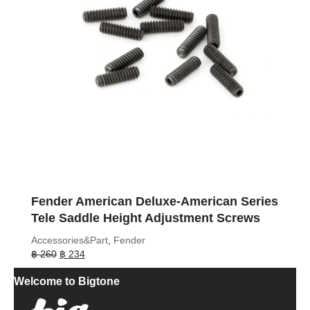
Fender American Deluxe-American Series
Tele Saddle Height Adjustment Screws
Accessories&Part
,
Fender
Original
Current
฿
260
฿
234
price
price
Welcome to Bigtone
was:
is:
฿ 260.
฿ 234.