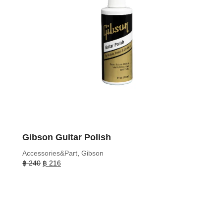
Gibson Guitar Polish
Accessories&Part
,
Gibson
Original
Current
฿
240
฿
216
price
price
was:
is:
฿ 240.
฿ 216.