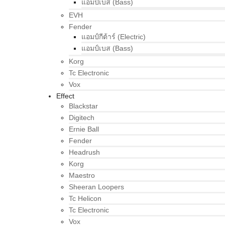
แอมป์เบส (Bass)
EVH
Fender
แอมป์กีต้าร์ (Electric)
แอมป์เบส (Bass)
Korg
Tc Electronic
Vox
Effect
Blackstar
Digitech
Ernie Ball
Fender
Headrush
Korg
Maestro
Sheeran Loopers
Tc Helicon
Tc Electronic
Vox