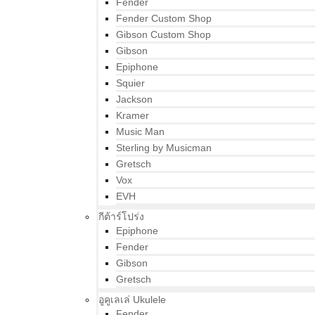
Fender
Fender Custom Shop
Gibson Custom Shop
Gibson
Epiphone
Squier
Jackson
Kramer
Music Man
Sterling by Musicman
Gretsch
Vox
EVH
กีต้าร์โปร่ง
Epiphone
Fender
Gibson
Gretsch
อูคูเลเล่ Ukulele
Fender