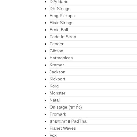
D’Addario
DR Strings
Emg Pickups
Elixir Strings
Ernie Ball
Fade In Strap
Fender
Gibson
Harmonicas
Kramer
Jackson
Kickport
Korg
Monster
Natal
On stage (ขาตั้ง)
Promark
สายสะพาย PadThai
Planet Waves
Vox