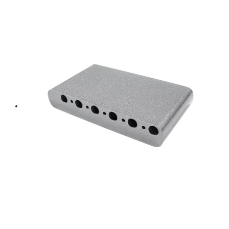
price
price
was:
is:
฿ 8,000.
฿ 7,200.