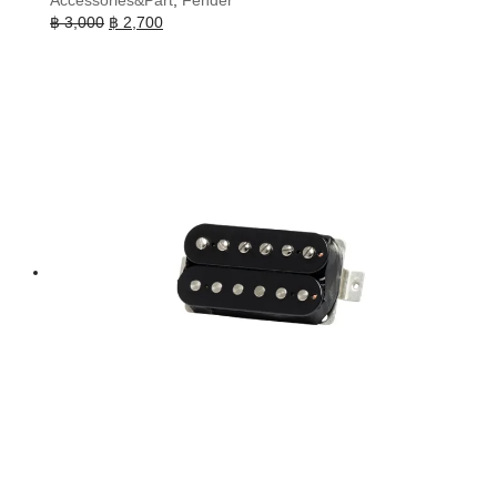
Accessories&Part
,
Fender
Original
Current
฿
3,000
฿
2,700
price
price
was:
is:
฿ 3,000.
฿ 2,700.