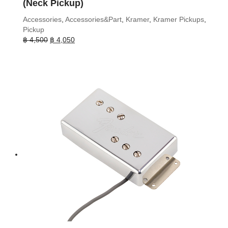
(Neck Pickup)
Accessories
,
Accessories&Part
,
Kramer
,
Kramer Pickups
,
Pickup
Original
Current
฿
4,500
฿
4,050
price
price
was:
is:
฿ 4,500.
฿ 4,050.