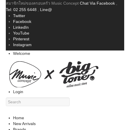
สมาชิกใหม่ของครอบครัว Music Concept
Chat Via Facebook
,
Tel: 02 255 6448
,
Line@
Twitter
Facebook
LinkedIn
YouTube
Pinterest
Instagram
Welcome
Login
Home
New Arrivals
Brands