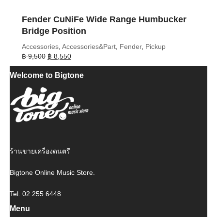
Fender CuNiFe Wide Range Humbucker
Bridge Position
Accessories
,
Accessories&Part
,
Fender
,
Pickup
Original
Current
฿
9,500
฿
8,550
price
price
Welcome to Bigtone
was:
is:
฿ 9,500.
฿ 8,550.
ร้านขายเครื่องดนตรี
Bigtone Online Music Store.
Tel: 02 255 6448
Menu