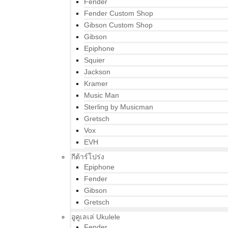
Fender
Fender Custom Shop
Gibson Custom Shop
Gibson
Epiphone
Squier
Jackson
Kramer
Music Man
Sterling by Musicman
Gretsch
Vox
EVH
กีต้าร์โปร่ง
Epiphone
Fender
Gibson
Gretsch
อูคูเลเล่ Ukulele
Fender