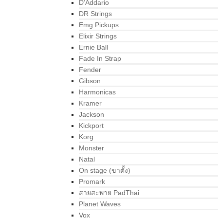
D’Addario
DR Strings
Emg Pickups
Elixir Strings
Ernie Ball
Fade In Strap
Fender
Gibson
Harmonicas
Kramer
Jackson
Kickport
Korg
Monster
Natal
On stage (ขาตั้ง)
Promark
สายสะพาย PadThai
Planet Waves
Vox