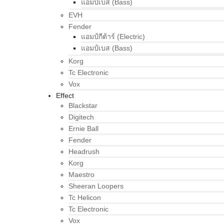
แอมป์เบส (Bass)
EVH
Fender
แอมป์กีต้าร์ (Electric)
แอมป์เบส (Bass)
Korg
Tc Electronic
Vox
Effect
Blackstar
Digitech
Ernie Ball
Fender
Headrush
Korg
Maestro
Sheeran Loopers
Tc Helicon
Tc Electronic
Vox