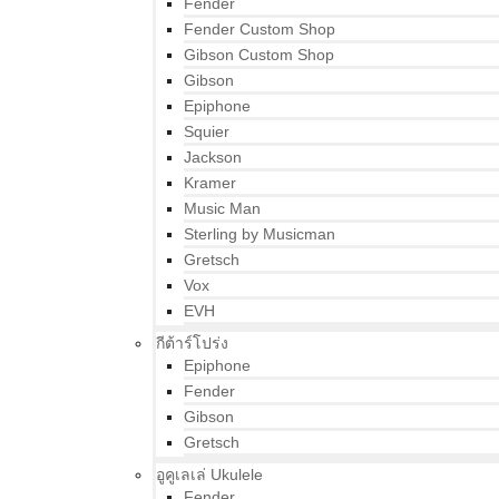
Fender
Fender Custom Shop
Gibson Custom Shop
Gibson
Epiphone
Squier
Jackson
Kramer
Music Man
Sterling by Musicman
Gretsch
Vox
EVH
กีต้าร์โปร่ง
Epiphone
Fender
Gibson
Gretsch
อูคูเลเล่ Ukulele
Fender