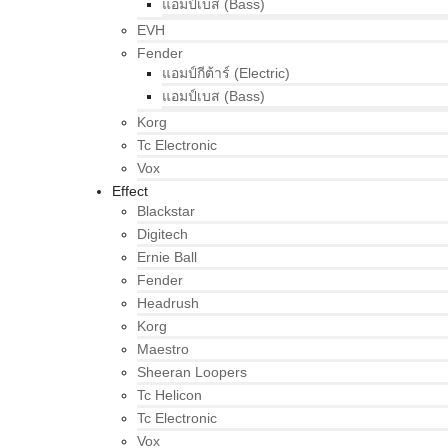
แอมป์เบส (Bass)
EVH
Fender
แอมป์กีต้าร์ (Electric)
แอมป์เบส (Bass)
Korg
Tc Electronic
Vox
Effect
Blackstar
Digitech
Ernie Ball
Fender
Headrush
Korg
Maestro
Sheeran Loopers
Tc Helicon
Tc Electronic
Vox