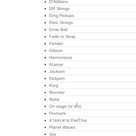
D’Addario
DR Strings
Emg Pickups
Elixir Strings
Ernie Ball
Fade In Strap
Fender
Gibson
Harmonicas
Kramer
Jackson
Kickport
Korg
Monster
Natal
On stage (ขาตั้ง)
Promark
สายสะพาย PadThai
Planet Waves
Vox