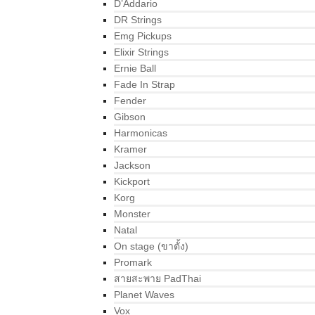
D’Addario
DR Strings
Emg Pickups
Elixir Strings
Ernie Ball
Fade In Strap
Fender
Gibson
Harmonicas
Kramer
Jackson
Kickport
Korg
Monster
Natal
On stage (ขาตั้ง)
Promark
สายสะพาย PadThai
Planet Waves
Vox