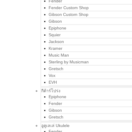
Fender
Fender Custom Shop
Gibson Custom Shop
Gibson
Epiphone
Squier
Jackson
Kramer
Music Man
Sterling by Musicman
Gretsch
Vox
EVH
กีต้าร์โปร่ง
Epiphone
Fender
Gibson
Gretsch
อูคูเลเล่ Ukulele
Fender