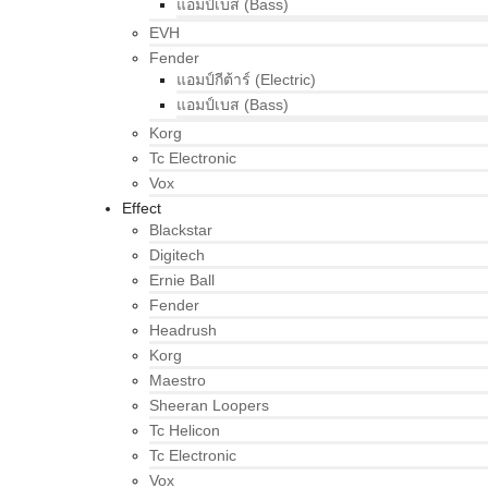
แอมป์เบส (Bass)
EVH
Fender
แอมป์กีต้าร์ (Electric)
แอมป์เบส (Bass)
Korg
Tc Electronic
Vox
Effect
Blackstar
Digitech
Ernie Ball
Fender
Headrush
Korg
Maestro
Sheeran Loopers
Tc Helicon
Tc Electronic
Vox