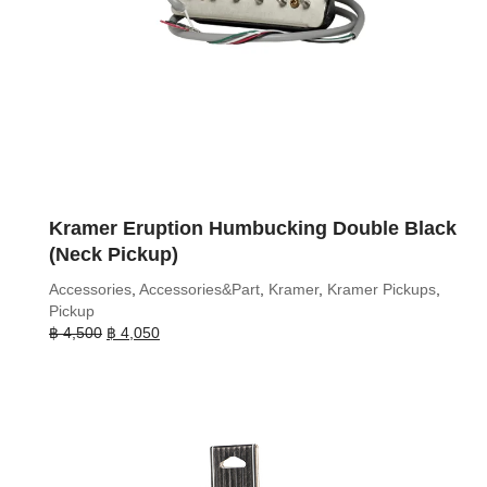
Kramer Eruption Humbucking Double Black
(Neck Pickup)
Accessories
,
Accessories&Part
,
Kramer
,
Kramer Pickups
,
Pickup
Original
Current
฿
4,500
฿
4,050
price
price
was:
is:
฿ 4,500.
฿ 4,050.