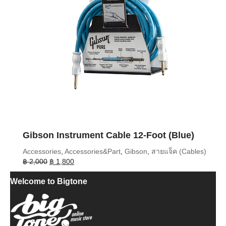
Gibson Instrument Cable 12-Foot (Blue)
Accessories
,
Accessories&Part
,
Gibson
,
สายแจ็ค (Cables)
Original
Current
฿
2,000
฿
1,800
price
price
Welcome to Bigtone
was:
is:
฿ 2,000.
฿ 1,800.