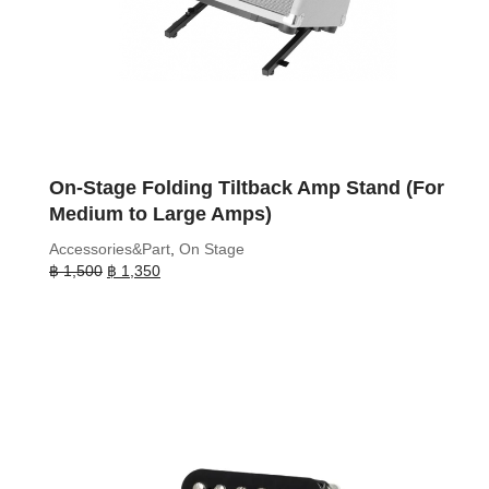
On-Stage Folding Tiltback Amp Stand (For
Medium to Large Amps)
Accessories&Part
,
On Stage
Original
Current
฿
1,500
฿
1,350
price
price
was:
is:
฿ 1,500.
฿ 1,350.