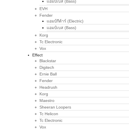
แอมป์เบส (Bass)
EVH
Fender
แอมป์กีต้าร์ (Electric)
แอมป์เบส (Bass)
Korg
Tc Electronic
Vox
Effect
Blackstar
Digitech
Ernie Ball
Fender
Headrush
Korg
Maestro
Sheeran Loopers
Tc Helicon
Tc Electronic
Vox