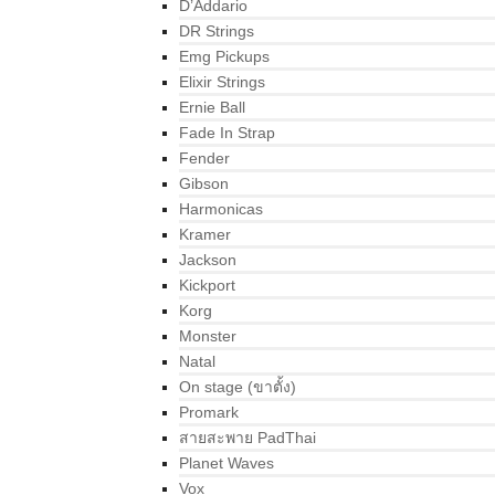
D’Addario
DR Strings
Emg Pickups
Elixir Strings
Ernie Ball
Fade In Strap
Fender
Gibson
Harmonicas
Kramer
Jackson
Kickport
Korg
Monster
Natal
On stage (ขาตั้ง)
Promark
สายสะพาย PadThai
Planet Waves
Vox