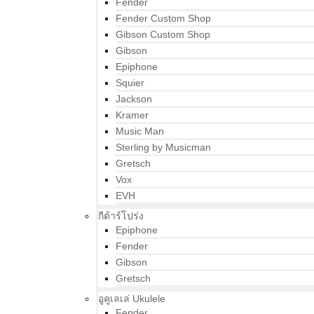
Fender
Fender Custom Shop
Gibson Custom Shop
Gibson
Epiphone
Squier
Jackson
Kramer
Music Man
Sterling by Musicman
Gretsch
Vox
EVH
กีต้าร์โปร่ง
Epiphone
Fender
Gibson
Gretsch
อูคูเลเล่ Ukulele
Fender