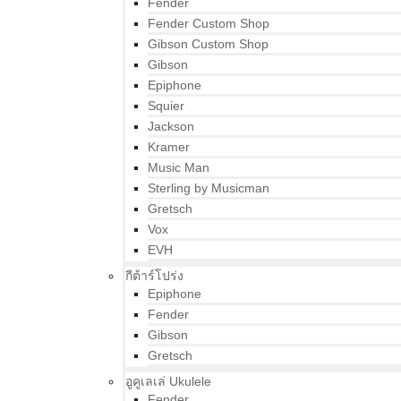
Fender
Fender Custom Shop
Gibson Custom Shop
Gibson
Epiphone
Squier
Jackson
Kramer
Music Man
Sterling by Musicman
Gretsch
Vox
EVH
กีต้าร์โปร่ง
Epiphone
Fender
Gibson
Gretsch
อูคูเลเล่ Ukulele
Fender