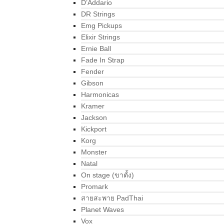
D’Addario
DR Strings
Emg Pickups
Elixir Strings
Ernie Ball
Fade In Strap
Fender
Gibson
Harmonicas
Kramer
Jackson
Kickport
Korg
Monster
Natal
On stage (ขาตั้ง)
Promark
สายสะพาย PadThai
Planet Waves
Vox