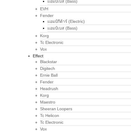
แอมป์เบส (Bass)
EVH
Fender
แอมป์กีต้าร์ (Electric)
แอมป์เบส (Bass)
Korg
Tc Electronic
Vox
Effect
Blackstar
Digitech
Ernie Ball
Fender
Headrush
Korg
Maestro
Sheeran Loopers
Tc Helicon
Tc Electronic
Vox