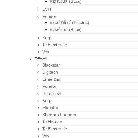
แอมป์เบส (Bass)
EVH
Fender
แอมป์กีต้าร์ (Electric)
แอมป์เบส (Bass)
Korg
Tc Electronic
Vox
Effect
Blackstar
Digitech
Ernie Ball
Fender
Headrush
Korg
Maestro
Sheeran Loopers
Tc Helicon
Tc Electronic
Vox