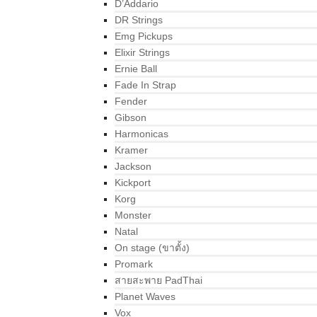
D’Addario
DR Strings
Emg Pickups
Elixir Strings
Ernie Ball
Fade In Strap
Fender
Gibson
Harmonicas
Kramer
Jackson
Kickport
Korg
Monster
Natal
On stage (ขาตั้ง)
Promark
สายสะพาย PadThai
Planet Waves
Vox