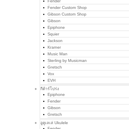
Fender
Fender Custom Shop
Gibson Custom Shop
Gibson
Epiphone
Squier
Jackson
Kramer
Music Man
Sterling by Musicman
Gretsch
Vox
EVH
กีต้าร์โปร่ง
Epiphone
Fender
Gibson
Gretsch
อูคูเลเล่ Ukulele
Fender