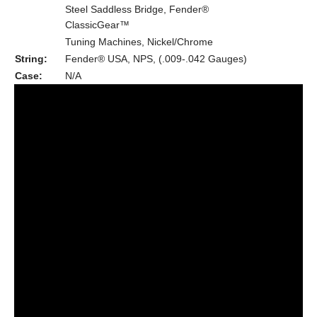
Steel Saddless Bridge, Fender®
ClassicGear™
Tuning Machines, Nickel/Chrome
String:
Fender® USA, NPS, (.009-.042 Gauges)
Case:
N/A