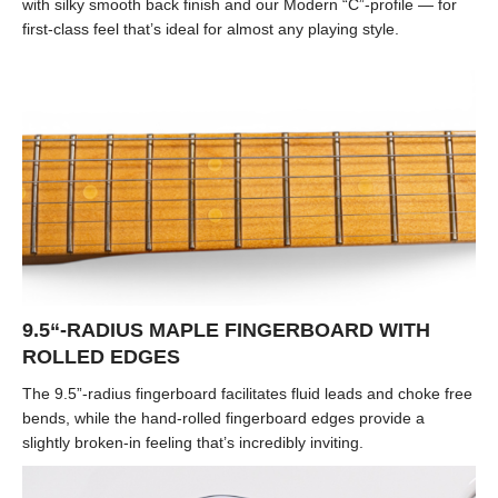
with silky smooth back finish and our Modern “C”-profile — for
first-class feel that’s ideal for almost any playing style.
9.5“-RADIUS MAPLE FINGERBOARD WITH
ROLLED EDGES
The 9.5”-radius fingerboard facilitates fluid leads and choke free
bends, while the hand-rolled fingerboard edges provide a
slightly broken-in feeling that’s incredibly inviting.