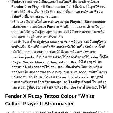
สัมผัสประสบการณ์เสียงและสไตล์ใหม่ที่เป็นเอกลักษณ์ของ
Fender
ด้วย Player II Stratocaster กีตาร์ที่พร้อมให้คุณใช้งาน
บนเวทีได้อย่างเต็มประสิทธิภาพมากขึ้น
ผ่านการอัพเดตที่ร่วม
สมัยเพื่อเพิ่มความสามารถและ
สร้างแรงบันดาลใจในการเล่นของคุณ Player II Stratocaster
เปล่งประกายเสน่ห์ของ Fender
ที่เหนือกาลเวลาแต่ภายในถูก
ออกแบบไว้สำหรับผู้เล่นยุคปัจจุบัน คอได้รับการออกแบบมาเพื่อ
ความสามารถในการเล่นที่รวดเร็ว
และลื่นไหล
ตั้งแต่รูปทรง Modern “C” พร้อมการเคลือบยูรีเทน
ซาตินเนื้อเนียนที่ด้านหลัง ฟิงเกอร์บอร์ดไม้เมเปิ้ลรัศมี 9.5
นิ้ว
ที่
เล่นได้อย่างสะดวกสบาย ขอบที่โค้งมน พร้อมเฟรตขนาด
medium jumbo จำนวน 22 เฟรต ไม้ลำตัวทำจากไม้ alder
ปิ๊กอัพ
Player Series Alnico V Single-Coil Strat ให้เสียงสูงที่เป็น
ธรรมชาติ เสียงกลางที่ไพเราะ และเสียงต่ำที่หนักแน่น
พร้อม
ฮาร์ดแวร์แบบคลาสสิคคุณภาพสูง รับประกันความเสถียรในการ
ปรับแต่งที่แม่นยำและยืดหยุ่น Player II Stratocaster
สมบูรณ์
แบบสำหรับการสร้างเสียงของคุณเอง โดยมีรูปลักษณ์ โทนเสียง
และความรู้สึกของการเล่นที่มีเพียง Fender เท่านั้นจะมอบให้ได้
Fender X Ruzzy Tattoo Colour "White
Collar" Player II Stratocaster
Step into the spotlight and experience iconic Fender® sound