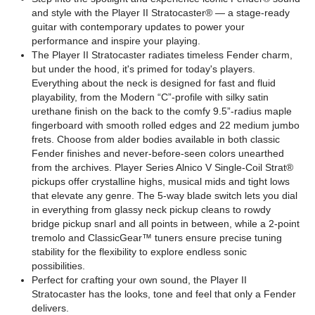
and style with the Player II Stratocaster® — a stage-ready
guitar with contemporary updates to power your
performance and inspire your playing.
The Player II Stratocaster radiates timeless Fender charm,
but under the hood, it's primed for today's players.
Everything about the neck is designed for fast and fluid
playability, from the Modern “C”-profile with silky satin
urethane finish on the back to the comfy 9.5”-radius maple
fingerboard with smooth rolled edges and 22 medium jumbo
frets. Choose from alder bodies available in both classic
Fender finishes and never-before-seen colors unearthed
from the archives. Player Series Alnico V Single-Coil Strat®
pickups offer crystalline highs, musical mids and tight lows
that elevate any genre. The 5-way blade switch lets you dial
in everything from glassy neck pickup cleans to rowdy
bridge pickup snarl and all points in between, while a 2-point
tremolo and ClassicGear™ tuners ensure precise tuning
stability for the flexibility to explore endless sonic
possibilities.
Perfect for crafting your own sound, the Player II
Stratocaster has the looks, tone and feel that only a Fender
delivers.