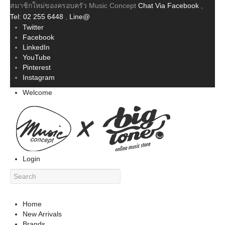
สมาชิกใหม่ของครอบครัว Music Concept
Chat Via Facebook
,
Tel: 02 255 6448
,
Line@
Twitter
Facebook
LinkedIn
YouTube
Pinterest
Instagram
Welcome
Login
Home
New Arrivals
Brands