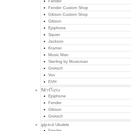
Fender
Fender Custom Shop
Gibson Custom Shop
Gibson
Epiphone
Squier
Jackson
Kramer
Music Man
Sterling by Musicman
Gretsch
Vox
EVH
กีต้าร์โปร่ง
Epiphone
Fender
Gibson
Gretsch
อูคูเลเล่ Ukulele
Fender