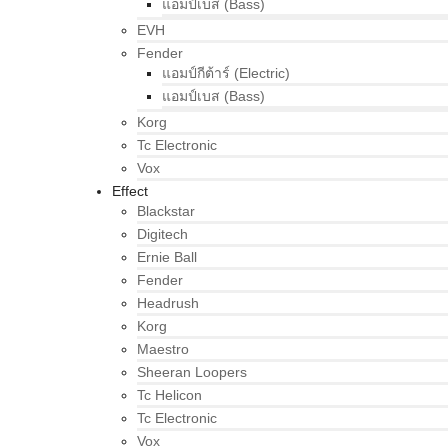
แอมป์เบส (Bass)
EVH
Fender
แอมป์กีต้าร์ (Electric)
แอมป์เบส (Bass)
Korg
Tc Electronic
Vox
Effect
Blackstar
Digitech
Ernie Ball
Fender
Headrush
Korg
Maestro
Sheeran Loopers
Tc Helicon
Tc Electronic
Vox