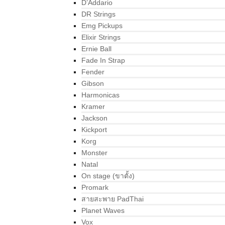
D’Addario
DR Strings
Emg Pickups
Elixir Strings
Ernie Ball
Fade In Strap
Fender
Gibson
Harmonicas
Kramer
Jackson
Kickport
Korg
Monster
Natal
On stage (ขาตั้ง)
Promark
สายสะพาย PadThai
Planet Waves
Vox