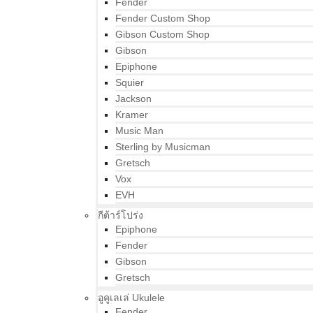
Fender
Fender Custom Shop
Gibson Custom Shop
Gibson
Epiphone
Squier
Jackson
Kramer
Music Man
Sterling by Musicman
Gretsch
Vox
EVH
กีต้าร์โปร่ง
Epiphone
Fender
Gibson
Gretsch
อูคูเลเล่ Ukulele
Fender