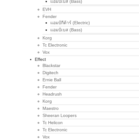
แอมป์เบส (Bass)
EVH
Fender
แอมป์กีต้าร์ (Electric)
แอมป์เบส (Bass)
Korg
Tc Electronic
Vox
Effect
Blackstar
Digitech
Ernie Ball
Fender
Headrush
Korg
Maestro
Sheeran Loopers
Tc Helicon
Tc Electronic
Vox