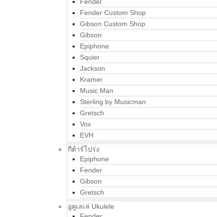
Fender
Fender Custom Shop
Gibson Custom Shop
Gibson
Epiphone
Squier
Jackson
Kramer
Music Man
Sterling by Musicman
Gretsch
Vox
EVH
กีต้าร์โปร่ง
Epiphone
Fender
Gibson
Gretsch
อูคูเลเล่ Ukulele
Fender