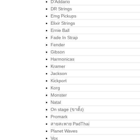
D’Addario
DR Strings
Emg Pickups
Elixir Strings
Ernie Ball
Fade In Strap
Fender
Gibson
Harmonicas
Kramer
Jackson
Kickport
Korg
Monster
Natal
On stage (ขาตั้ง)
Promark
สายสะพาย PadThai
Planet Waves
Vox