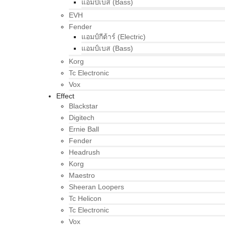
แอมป์เบส (Bass)
EVH
Fender
แอมป์กีต้าร์ (Electric)
แอมป์เบส (Bass)
Korg
Tc Electronic
Vox
Effect
Blackstar
Digitech
Ernie Ball
Fender
Headrush
Korg
Maestro
Sheeran Loopers
Tc Helicon
Tc Electronic
Vox