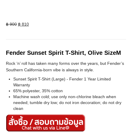
Original
Current
฿
900
฿
810
price
price
was:
is:
฿ 900.
฿ 810.
Fender Sunset Spirit T-Shirt, Olive SizeM
Rock ‘n’ roll has taken many forms over the years, but Fender’s
Southern California-born vibe is always in style.
Sunset Spirit T-Shirt (Large) - Fender 1 Year Limited
Warranty
65% polyester, 35% cotton
Machine wash cold; use only non-chlorine bleach when
needed; tumble dry low; do not iron decoration; do not dry
clean