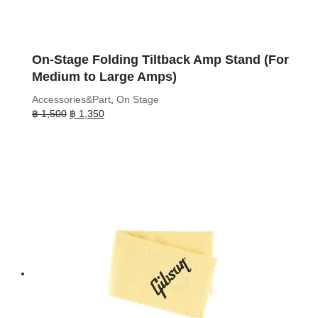
On-Stage Folding Tiltback Amp Stand (For
Medium to Large Amps)
Accessories&Part
,
On Stage
Original
Current
฿
1,500
฿
1,350
price
price
was:
is:
฿ 1,500.
฿ 1,350.