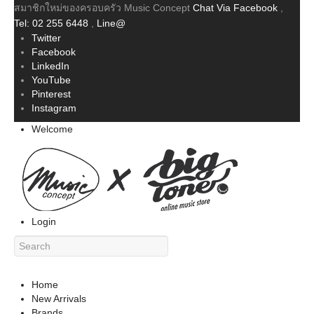
สมาชิกใหม่ของครอบครัว Music Concept
Chat Via Facebook
,
Tel: 02 255 6448
,
Line@
Twitter
Facebook
LinkedIn
YouTube
Pinterest
Instagram
Welcome
Login
Home
New Arrivals
Brands