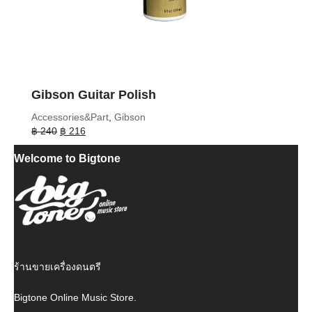
Gibson Guitar Polish
Accessories&Part
,
Gibson
Original
Current
฿
240
฿
216
price
price
Welcome to Bigtone
was:
is:
฿ 240.
฿ 216.
ร้านขายเครื่องดนตรี
Bigtone Online Music Store.