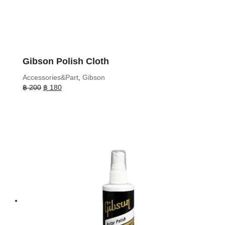
Gibson Polish Cloth
Accessories&Part
,
Gibson
Original
Current
฿
200
฿
180
price
price
was:
is:
฿ 200.
฿ 180.