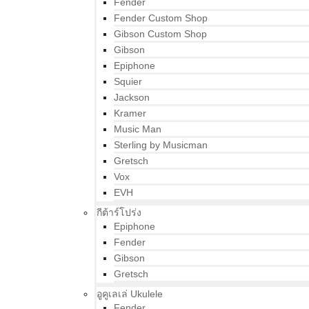
Fender
Fender Custom Shop
Gibson Custom Shop
Gibson
Epiphone
Squier
Jackson
Kramer
Music Man
Sterling by Musicman
Gretsch
Vox
EVH
กีต้าร์โปร่ง
Epiphone
Fender
Gibson
Gretsch
อูคูเลเล่ Ukulele
Fender