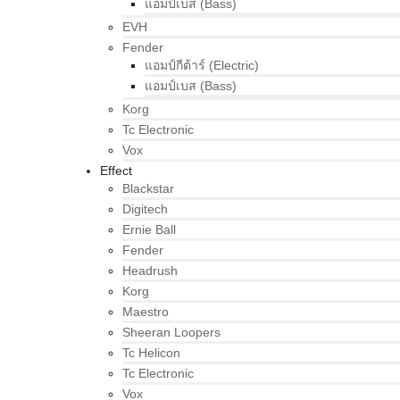
แอมป์เบส (Bass)
EVH
Fender
แอมป์กีต้าร์ (Electric)
แอมป์เบส (Bass)
Korg
Tc Electronic
Vox
Effect
Blackstar
Digitech
Ernie Ball
Fender
Headrush
Korg
Maestro
Sheeran Loopers
Tc Helicon
Tc Electronic
Vox