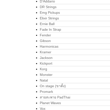
D’Addario
DR Strings
Emg Pickups
Elixir Strings
Ernie Ball
Fade In Strap
Fender
Gibson
Harmonicas
Kramer
Jackson
Kickport
Korg
Monster
Natal
On stage (ขาตั้ง)
Promark
สายสะพาย PadThai
Planet Waves
Vox