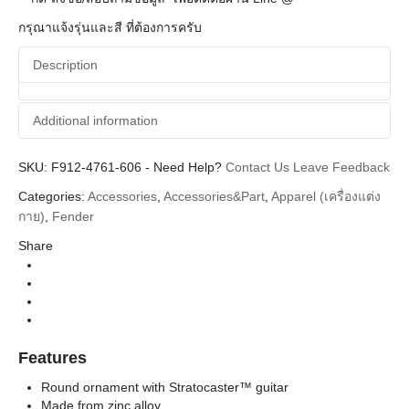
กรุณาแจ้งรุ่นและสี ที่ต้องการครับ
Description
Additional information
SKU:
Additional information
F912-4761-606
-
Need Help?
Contact Us
Leave Feedback
Categories:
Accessories
,
Accessories&Part
,
Apparel (เครื่องแต่ง
Fender
Brands
กาย)
,
Fender
Collectibles (ของสะสม)
Categories
Share
Life Style (ของสะสม)
Types
Features
Round ornament with Stratocaster™ guitar
Made from zinc alloy