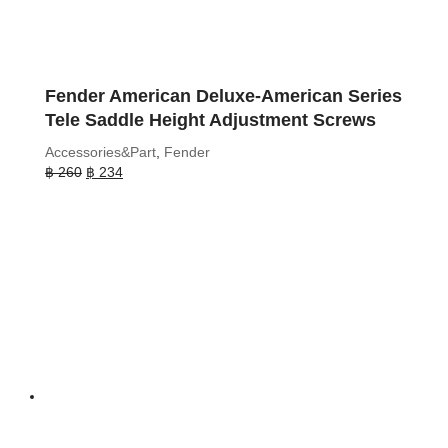
Fender American Deluxe-American Series
Tele Saddle Height Adjustment Screws
Accessories&Part
,
Fender
Original
Current
฿
260
฿
234
price
price
was:
is:
฿ 260.
฿ 234.