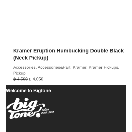
Kramer Eruption Humbucking Double Black
(Neck Pickup)
Accessories
,
Accessories&Part
,
Kramer
,
Kramer Pickups
,
Pickup
Original
Current
฿
4,500
฿
4,050
price
price
Welcome to Bigtone
was:
is:
฿ 4,500.
฿ 4,050.