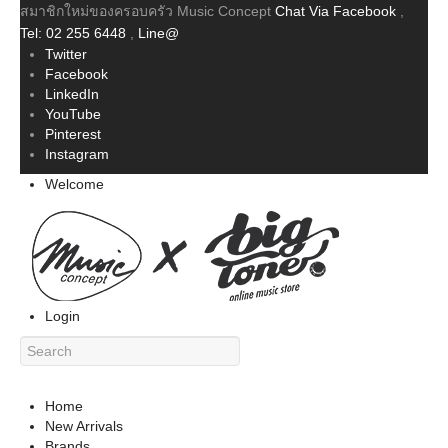
สมาชิกใหม่ของครอบครัว Music Concept
Chat Via Facebook
,
Tel: 02 255 6448
,
Line@
Twitter
Facebook
LinkedIn
YouTube
Pinterest
Instagram
Welcome
Login
Home
New Arrivals
Brands