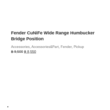
Fender CuNiFe Wide Range Humbucker
Bridge Position
Accessories
,
Accessories&Part
,
Fender
,
Pickup
Original
Current
฿
9,500
฿
8,550
price
price
was:
is:
฿ 9,500.
฿ 8,550.