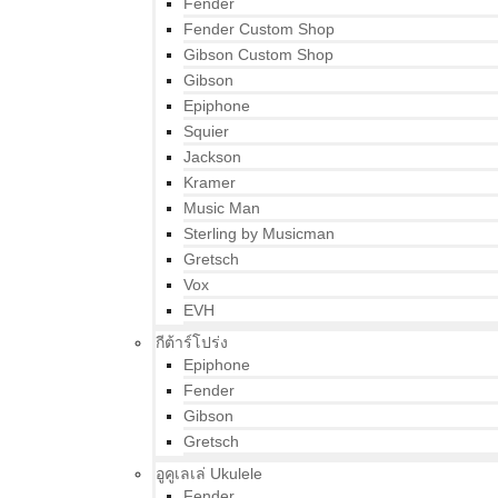
Fender
Fender Custom Shop
Gibson Custom Shop
Gibson
Epiphone
Squier
Jackson
Kramer
Music Man
Sterling by Musicman
Gretsch
Vox
EVH
กีต้าร์โปร่ง
Epiphone
Fender
Gibson
Gretsch
อูคูเลเล่ Ukulele
Fender