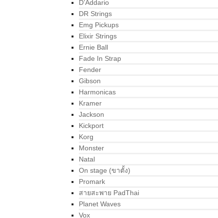
D’Addario
DR Strings
Emg Pickups
Elixir Strings
Ernie Ball
Fade In Strap
Fender
Gibson
Harmonicas
Kramer
Jackson
Kickport
Korg
Monster
Natal
On stage (ขาตั้ง)
Promark
สายสะพาย PadThai
Planet Waves
Vox