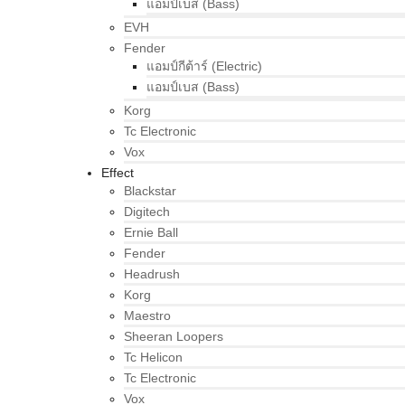
แอมป์เบส (Bass)
EVH
Fender
แอมป์กีต้าร์ (Electric)
แอมป์เบส (Bass)
Korg
Tc Electronic
Vox
Effect
Blackstar
Digitech
Ernie Ball
Fender
Headrush
Korg
Maestro
Sheeran Loopers
Tc Helicon
Tc Electronic
Vox