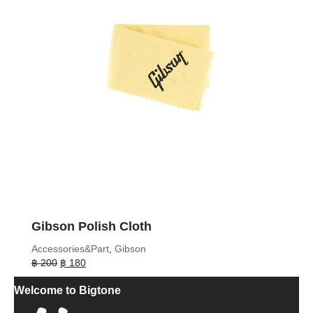
Gibson Polish Cloth
Accessories&Part
,
Gibson
Original
Current
฿
200
฿
180
price
price
Welcome to Bigtone
was:
is:
฿ 200.
฿ 180.