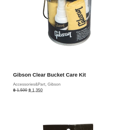
Gibson Clear Bucket Care Kit
Accessories&Part
,
Gibson
Original
Current
฿
1,500
฿
1,350
price
price
was:
is:
฿ 1,500.
฿ 1,350.