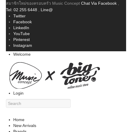
สมาชิกใหม่ของครอบครัว Music Concept
Chat Via Facebook
,
Tel: 02 255 6448
,
Line@
Twitter
Facebook
LinkedIn
YouTube
Pinterest
Instagram
Welcome
Login
Home
New Arrivals
Brands