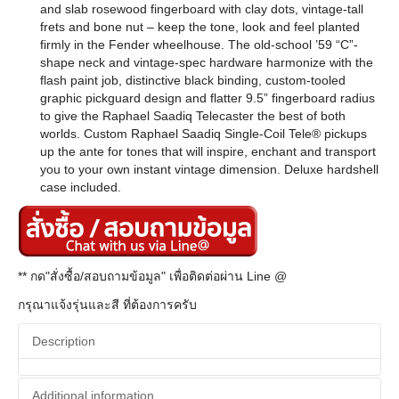
and slab rosewood fingerboard with clay dots, vintage-tall
frets and bone nut – keep the tone, look and feel planted
firmly in the Fender wheelhouse. The old-school ’59 “C”-
shape neck and vintage-spec hardware harmonize with the
flash paint job, distinctive black binding, custom-tooled
graphic pickguard design and flatter 9.5” fingerboard radius
to give the Raphael Saadiq Telecaster the best of both
worlds. Custom Raphael Saadiq Single-Coil Tele® pickups
up the ante for tones that will inspire, enchant and transport
you to your own instant vintage dimension. Deluxe hardshell
case included.
** กด"สั่งซื้อ/สอบถามข้อมูล" เพื่อติดต่อผ่าน Line @
กรุณาแจ้งรุ่นและสี ที่ต้องการครับ
Description
Additional information