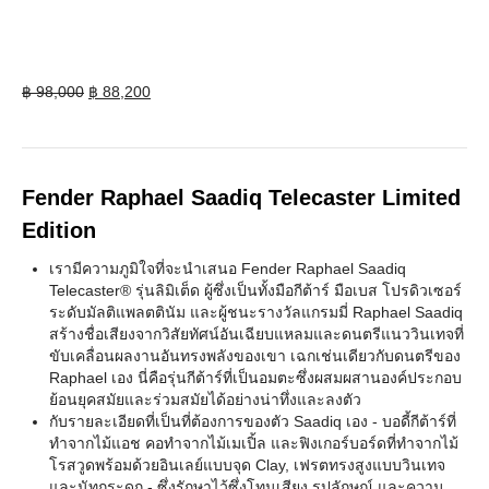
Original
Current
฿
98,000
฿
88,200
price
price
was:
is:
฿ 98,000.
฿ 88,200.
Fender Raphael Saadiq Telecaster Limited
Edition
เรามีความภูมิใจที่จะนำเสนอ Fender Raphael Saadiq
Telecaster® รุ่นลิมิเต็ด ผู้ซึ่งเป็นทั้งมือกีต้าร์ มือเบส โปรดิวเซอร์
ระดับมัลติแพลตตินัม และผู้ชนะรางวัลแกรมมี่ Raphael Saadiq
สร้างชื่อเสียงจากวิสัยทัศน์อันเฉียบแหลมและดนตรีแนววินเทจที่
ขับเคลื่อนผลงานอันทรงพลังของเขา เฉกเช่นเดียวกับดนตรีของ
Raphael เอง นี่คือรุ่นกีต้าร์ที่เป็นอมตะซึ่งผสมผสานองค์ประกอบ
ย้อนยุคสมัยและร่วมสมัยได้อย่างน่าทึ่งและลงตัว
กับรายละเอียดที่เป็นที่ต้องการของตัว Saadiq เอง - บอดี้กีต้าร์ที่
ทำจากไม้แอช คอทำจากไม้เมเปิ้ล และฟิงเกอร์บอร์ดที่ทำจากไม้
โรสวูดพร้อมด้วยอินเลย์แบบจุด Clay, เฟรตทรงสูงแบบวินเทจ
และนัทกระดูก - ซึ่งรักษาไว้ซึ่งโทนเสียง รูปลักษณ์ และความ