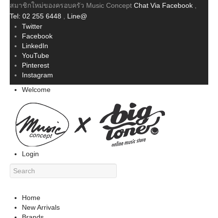
สมาชิกใหม่ของครอบครัว Music Concept
Chat Via Facebook
,
Tel: 02 255 6448
,
Line@
Twitter
Facebook
LinkedIn
YouTube
Pinterest
Instagram
Welcome
Login
Home
New Arrivals
Brands