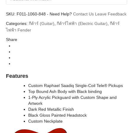
SKU:
Additional information
F011-1060-848
-
Need Help?
Contact Us
Leave Feedback
Categories:
กีต้าร์ (Guitar)
,
กีต้าร์ไฟฟ้า (Electric Guitar)
,
กีต้าร์
Fender
Brands
ไฟฟ้า Fender
Guitar Electric
Instrument
Share
Telecaster
Body Types
Artist Series, Limited Edition
Series
Dark Red Metallic Rosewood Neck
Colors
Features
Custom Raphael Saadiq Single-Coil Tele® Pickups
Top Bound Ash Body with Black binding
1-Ply Acrylic Pickguard with Custom Shape and
Artwork
Dark Red Metallic Finish
Black Gloss Painted Headstock
Custom Neckplate