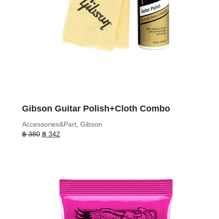
Gibson Guitar Polish+Cloth Combo
Accessories&Part
,
Gibson
Original
Current
฿
380
฿
342
price
price
was:
is:
฿ 380.
฿ 342.