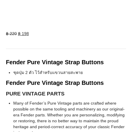
Original
Current
฿
220
฿
198
price
price
was:
is:
฿ 220.
฿ 198.
Fender Pure Vintage Strap Buttons
ชุดปุ่ม 2 ตัว ไว้สำหรับแขวนสายสะพาย
Fender Pure Vintage Strap Buttons
PURE VINTAGE PARTS
Many of Fender’s Pure Vintage parts are crafted where
possible on the same tooling and machinery as our original-
era Fender parts. Whether you are personalizing, modifying
or restoring, there is no better way to maintain the proud
heritage and period-correct accuracy of your classic Fender