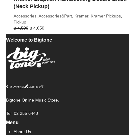
(Neck Pickup)
Accessories
,
Accessories&Part
,
Kramer
,
Kramer Pickups
,
Pickup
Original
Current
฿
4,500
฿
4,050
price
price
Welcome to Bigtone
was:
is:
฿ 4,500.
฿ 4,050.
ร้านขายเครื่องดนตรี
Bigtone Online Music Store.
Tel: 02 255 6448
Menu
About Us