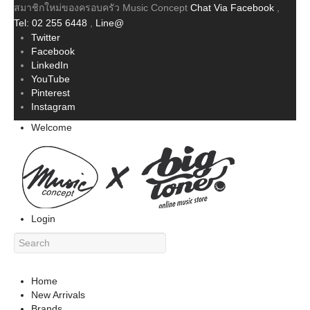
สมาชิกใหม่ของครอบครัว Music Concept
Chat Via Facebook
,
Tel: 02 255 6448
,
Line@
Twitter
Facebook
LinkedIn
YouTube
Pinterest
Instagram
Welcome
Login
Home
New Arrivals
Brands