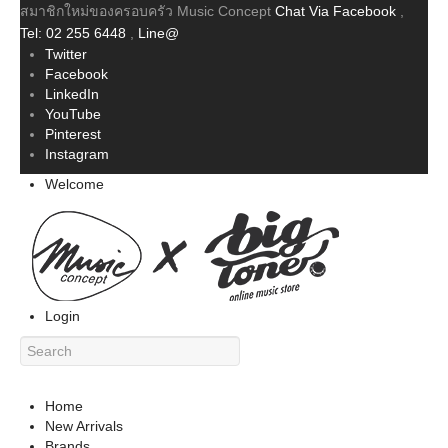
สมาชิกใหม่ของครอบครัว Music Concept
Chat Via Facebook
,
Tel: 02 255 6448
,
Line@
Twitter
Facebook
LinkedIn
YouTube
Pinterest
Instagram
Welcome
Login
Home
New Arrivals
Brands