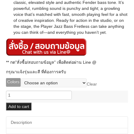
classic, elevated style and authentic Fender bass tone. It’s
powerful, rumbling sound is punchy and tight; a growling
voice that’s matched with fast, smooth playing feel for a shot
of creative inspiration. Ready for action in the studio, or on
the stage, the Player Jazz Bass Fretless can take anything
you can think of—and everything you haven’t yet.
** กด"สั่งซื้อ/สอบถามข้อมูล" เพื่อติดต่อผ่าน Line @
กรุณาแจ้งรุ่นและสี ที่ต้องการครับ
Colors
Clear
Fender
Player
Jazz
Add to cart
Bass
Fretless
Description
quantity