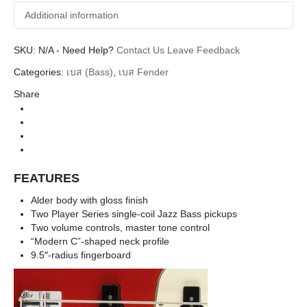
Additional information
SKU:
Additional information
N/A
-
Need Help?
Contact Us
Leave Feedback
Categories:
เบส (Bass)
,
เบส Fender
Fender
Brands
Share
Body
Jazz Bass
Types
ElectricBasses
Instrument
Player
Series
FEATURES
3 Tone Sunburst Pau Ferro Neck, Polar White
Colors
Pau Ferro Neck
Alder body with gloss finish
Two Player Series single-coil Jazz Bass pickups
Two volume controls, master tone control
“Modern C”-shaped neck profile
9.5″-radius fingerboard