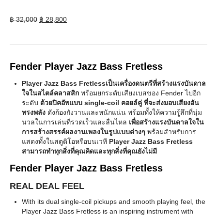
Original
Current
฿
32,000
฿
28,800
price
price
was:
is:
฿ 32,000.
฿ 28,800.
Fender Player Jazz Bass Fretless
Player Jazz Bass Fretlessเป็นเครื่องดนตรีที่สร้างแรงบันดาล
ใจในสไตล์คลาสสิก
พร้อมยกระดับเสียงเบสของ Fender ไปอีก
ระดับ
ด้วยปิคอัพแบบ single-coil คอยล์คู่ ที่จะส่งมอบเสียงอัน
ทรงพลัง
ดังก้องกังวานและหนักแน่น พร้อมทั้งให้ความรู้สึกที่นุ่ม
นวลในการเล่นที่รวดเร็วและลื่นไหล
เพื่อสร้างแรงบันดาลใจใน
การสร้างสรรค์ผลงานเพลงในรูปแบบต่างๆ
พร้อมสำหรับการ
แสดงทั้งในสตูดิโอหรือบนเวที
Player Jazz Bass Fretless
สามารถทำทุกสิ่งที่คุณคิดและทุกสิ่งที่คุณยังไม่มี
Fender Player Jazz Bass Fretless
REAL DEAL FEEL
With its dual single-coil pickups and smooth playing feel, the
Player Jazz Bass Fretless is an inspiring instrument with