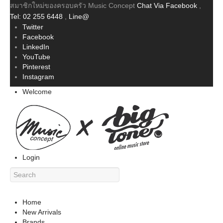
สมาชิกใหม่ของครอบครัว Music Concept
Chat Via Facebook
,
Tel: 02 255 6448
,
Line@
Twitter
Facebook
LinkedIn
YouTube
Pinterest
Instagram
Welcome
Login
Home
New Arrivals
Brands