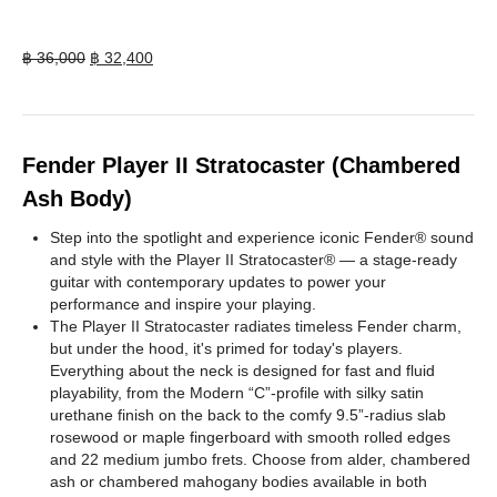
Original
Current
฿
36,000
฿
32,400
price
price
was:
is:
฿ 36,000.
฿ 32,400.
Fender Player II Stratocaster (Chambered
Ash Body)
Step into the spotlight and experience iconic Fender® sound
and style with the Player II Stratocaster® — a stage-ready
guitar with contemporary updates to power your
performance and inspire your playing.
The Player II Stratocaster radiates timeless Fender charm,
but under the hood, it's primed for today's players.
Everything about the neck is designed for fast and fluid
playability, from the Modern “C”-profile with silky satin
urethane finish on the back to the comfy 9.5”-radius slab
rosewood or maple fingerboard with smooth rolled edges
and 22 medium jumbo frets. Choose from alder, chambered
ash or chambered mahogany bodies available in both