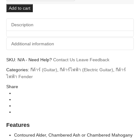
Player
II
Add to cart
Stratocaster
(Chambered
Description
Ash
Body)
quantity
Additional information
SKU:
Additional information
N/A
-
Need Help?
Contact Us
Leave Feedback
Categories:
กีต้าร์ (Guitar)
,
กีต้าร์ไฟฟ้า (Electric Guitar)
,
กีต้าร์
Fender
Brands
ไฟฟ้า Fender
Guitar Electric
Instrument
Share
Body
Stratocaster
Types
Player II
Series
Aged Cherry Burst Maple Neck, White Blonde
Colors
Features
Rosewood Neck
Contoured Alder, Chambered Ash or Chambered Mahogany