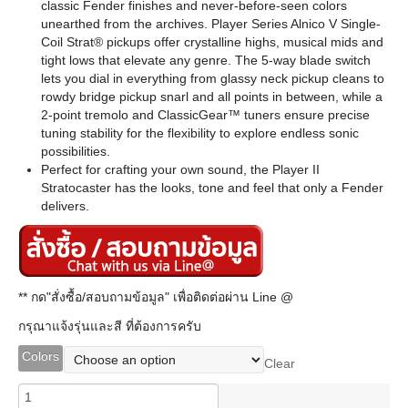
classic Fender finishes and never-before-seen colors
unearthed from the archives. Player Series Alnico V Single-
Coil Strat® pickups offer crystalline highs, musical mids and
tight lows that elevate any genre. The 5-way blade switch
lets you dial in everything from glassy neck pickup cleans to
rowdy bridge pickup snarl and all points in between, while a
2-point tremolo and ClassicGear™ tuners ensure precise
tuning stability for the flexibility to explore endless sonic
possibilities.
Perfect for crafting your own sound, the Player II
Stratocaster has the looks, tone and feel that only a Fender
delivers.
** กด"สั่งซื้อ/สอบถามข้อมูล" เพื่อติดต่อผ่าน Line @
กรุณาแจ้งรุ่นและสี ที่ต้องการครับ
Colors
Clear
Fender