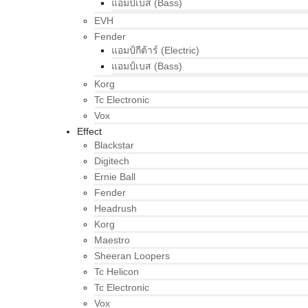
แอมป์เบส (Bass)
EVH
Fender
แอมป์กีต้าร์ (Electric)
แอมป์เบส (Bass)
Korg
Tc Electronic
Vox
Effect
Blackstar
Digitech
Ernie Ball
Fender
Headrush
Korg
Maestro
Sheeran Loopers
Tc Helicon
Tc Electronic
Vox