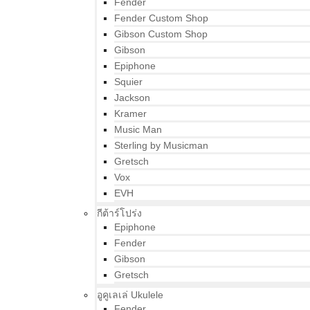
Fender
Fender Custom Shop
Gibson Custom Shop
Gibson
Epiphone
Squier
Jackson
Kramer
Music Man
Sterling by Musicman
Gretsch
Vox
EVH
กีต้าร์โปร่ง
Epiphone
Fender
Gibson
Gretsch
อูคูเลเล่ Ukulele
Fender