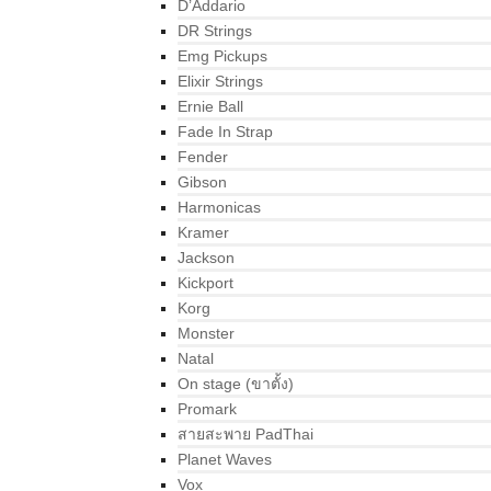
D’Addario
DR Strings
Emg Pickups
Elixir Strings
Ernie Ball
Fade In Strap
Fender
Gibson
Harmonicas
Kramer
Jackson
Kickport
Korg
Monster
Natal
On stage (ขาตั้ง)
Promark
สายสะพาย PadThai
Planet Waves
Vox