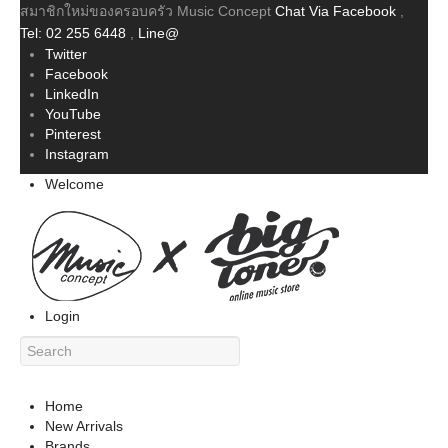
สมาชิกใหม่ของครอบครัว Music Concept
Chat Via Facebook
,
Tel: 02 255 6448
,
Line@
Twitter
Facebook
LinkedIn
YouTube
Pinterest
Instagram
Welcome
Login
Home
New Arrivals
Brands