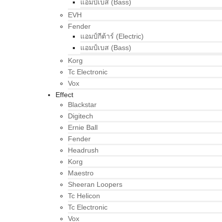
แอมป์เบส (Bass)
EVH
Fender
แอมป์กีต้าร์ (Electric)
แอมป์เบส (Bass)
Korg
Tc Electronic
Vox
Effect
Blackstar
Digitech
Ernie Ball
Fender
Headrush
Korg
Maestro
Sheeran Loopers
Tc Helicon
Tc Electronic
Vox