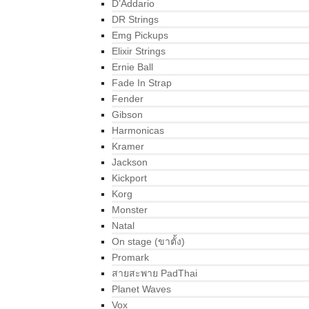
D’Addario
DR Strings
Emg Pickups
Elixir Strings
Ernie Ball
Fade In Strap
Fender
Gibson
Harmonicas
Kramer
Jackson
Kickport
Korg
Monster
Natal
On stage (ขาตั้ง)
Promark
สายสะพาย PadThai
Planet Waves
Vox