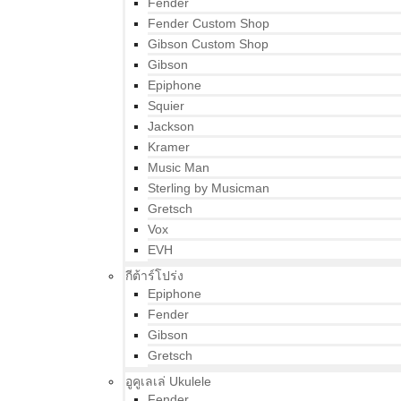
Fender
Fender Custom Shop
Gibson Custom Shop
Gibson
Epiphone
Squier
Jackson
Kramer
Music Man
Sterling by Musicman
Gretsch
Vox
EVH
กีต้าร์โปร่ง
Epiphone
Fender
Gibson
Gretsch
อูคูเลเล่ Ukulele
Fender