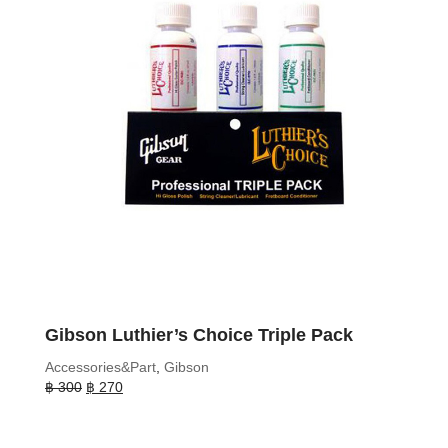
Gibson Luthier’s Choice Triple Pack
Accessories&Part
,
Gibson
Original
Current
฿
300
฿
270
price
price
was:
is:
฿ 300.
฿ 270.