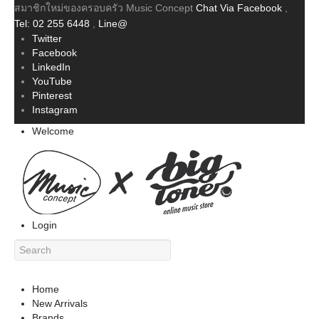
สมาชิกใหม่ของครอบครัว Music Concept
Chat Via Facebook
,
Tel: 02 255 6448
,
Line@
Twitter
Facebook
LinkedIn
YouTube
Pinterest
Instagram
Welcome
Login
Home
New Arrivals
Brands