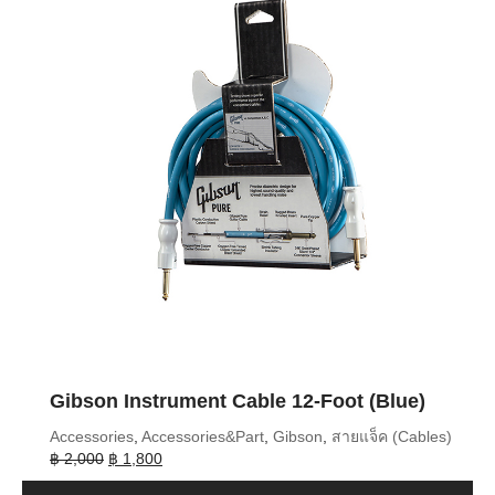
Gibson Instrument Cable 12-Foot (Blue)
Accessories
,
Accessories&Part
,
Gibson
,
สายแจ็ค (Cables)
Original
Current
฿
2,000
฿
1,800
price
price